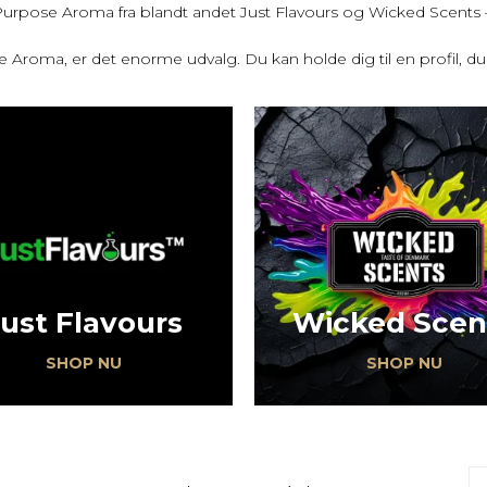
urpose Aroma fra blandt andet Just Flavours og Wicked Scents – f
e Aroma, er det enorme udvalg. Du kan holde dig til en profil, du 
ust Flavours
Wicked Scen
SHOP NU
SHOP NU