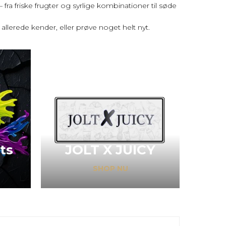
ra friske frugter og syrlige kombinationer til søde
allerede kender, eller prøve noget helt nyt.
ts
JOLT X JUICY
SHOP NU