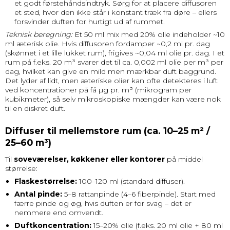
et godt førstehåndsindtryk. Sørg for at placere diffusoren
et sted, hvor den ikke står i konstant træk fra døre – ellers
forsvinder duften for hurtigt ud af rummet.
Teknisk beregning:
Et 50 ml mix med 20% olie indeholder ~10
ml æterisk olie. Hvis diffusoren fordamper ~0,2 ml pr. dag
(skønnet i et lille lukket rum), frigives ~0,04 ml olie pr. dag. I et
rum på f.eks. 20 m³ svarer det til ca. 0,002 ml olie per m³ per
dag, hvilket kan give en mild men mærkbar duft baggrund.
Det lyder af lidt, men æteriske olier kan ofte detekteres i luft
ved koncentrationer på få µg pr. m³ (mikrogram per
kubikmeter), så selv mikroskopiske mængder kan være nok
til en diskret duft.
Diffuser til mellemstore rum (ca. 10–25 m² /
25–60 m³)
Til
soveværelser, køkkener eller kontorer
på middel
størrelse:
Flaskestørrelse:
100–120 ml (standard diffuser).
Antal pinde:
5–8 rattanpinde (4–6 fiberpinde). Start med
færre pinde og øg, hvis duften er for svag – det er
nemmere end omvendt.
Duftkoncentration:
15–20% olie (f.eks. 20 ml olie + 80 ml