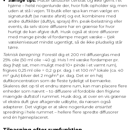
Særlige tips:
Placer diffusorer centralt og ikke gemt i et
hjørne – helst nogenlunde der, hvor folk opholder sig, men
uden at stå i vejen. Til butik eller spa kan man vælge en
signaturduft (se næste afsnit) og evt. kombinere med
andre duftkilder (duftlys, sprays) ifm. peak-belastning eller
events, da selv store diffusere har en grænse for hvor
hurtigt de kan afgive duft. Husk også at store diffusorer
med mange pinde vil fordampe meget væske –
tjek
væskeniveauet
mindst ugentligt, så de ikke pludselig står
tørre.
Teknisk beregning:
Forestil dig et 200 ml diffuserglas med
25% olie (50 ml olie ~40 g). Hvis 1 ml væske fordamper pr.
dag (højt sat, men muligt med 10+ pinde i et varmt rum),
frigives 0,25 ml olie = 0,2 g pr. dag. I et 100 m³ lokale (ca. 40
m² gulv) bliver det 2 mg/m³ pr. dag. Det er en høj
duftkoncentration som de fleste tydeligt vil bemærke.
Skaleres det op til et endnu større rum, kan man placere flere
enheder som nævnt – to diffusere vil fordoble den frigivne
mængde duftstof i rummet. Husk dog, at over en vis grænse
vil ekstra duft give aftagende udbytte, da næsen også
adapterer. Det vigtige er at sikre nogenlunde
ensartet
spredning i hele rummet – hellere flere spredte diffusorer
end én hjørneplaceret.
Tilpasning efter rumfunktion