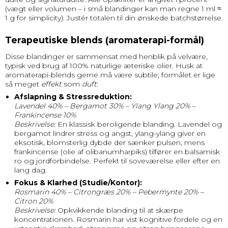
(vægt eller volumen – i små blandinger kan man regne 1 ml ≈
1 g for simplicity). Justér totalen til din ønskede batchstørrelse.
Terapeutiske blends (aromaterapi-formål)
Disse blandinger er sammensat med henblik på velvære,
typisk ved brug af 100% naturlige æteriske olier. Husk at
aromaterapi-blends gerne må være subtile; formålet er lige
så meget
effekt
som
duft
:
Afslapning & Stressreduktion:
Lavendel 40% – Bergamot 30% – Ylang Ylang 20% –
Frankincense 10%
Beskrivelse:
En klassisk beroligende blanding. Lavendel og
bergamot lindrer stress og angst, ylang-ylang giver en
eksotisk, blomsterlig dybde der sænker pulsen, mens
frankincense (olie af olibanumharpiks) tilfører en balsamisk
ro og jordforbindelse. Perfekt til soveværelse eller efter en
lang dag.
Fokus & Klarhed (Studie/Kontor):
Rosmarin 40% – Citrongræs 20% – Pebermynte 20% –
Citron 20%
Beskrivelse:
Opkvikkende blanding til at skærpe
koncentrationen. Rosmarin har vist kognitive fordele og en