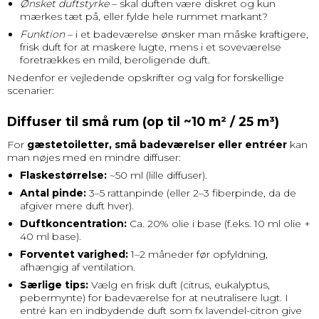
Ønsket duftstyrke
– skal duften være diskret og kun
mærkes tæt på, eller fylde hele rummet markant?
Funktion
– i et badeværelse ønsker man måske kraftigere,
frisk duft for at maskere lugte, mens i et soveværelse
foretrækkes en mild, beroligende duft.
Nedenfor er vejledende opskrifter og valg for forskellige
scenarier:
Diffuser til små rum (op til ~10 m² / 25 m³)
For
gæstetoiletter, små badeværelser eller entréer
kan
man nøjes med en mindre diffuser:
Flaskestørrelse:
~50 ml (lille diffuser).
Antal pinde:
3–5 rattanpinde (eller 2–3 fiberpinde, da de
afgiver mere duft hver).
Duftkoncentration:
Ca. 20% olie i base (f.eks. 10 ml olie +
40 ml base).
Forventet varighed:
1–2 måneder før opfyldning,
afhængig af ventilation.
Særlige tips:
Vælg en frisk duft (citrus, eukalyptus,
pebermynte) for badeværelse for at neutralisere lugt. I
entré kan en indbydende duft som fx lavendel-citron give