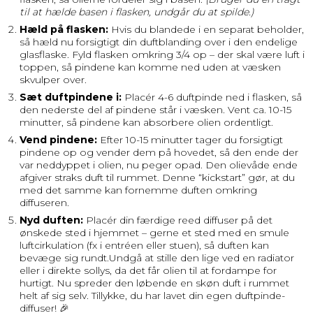
til at hælde basen i flasken, undgår du at spilde.)
Hæld på flasken:
Hvis du blandede i en separat beholder,
så hæld nu forsigtigt din duftblanding over i den endelige
glasflaske. Fyld flasken omkring 3/4 op – der skal være luft i
toppen, så pindene kan komme ned uden at væsken
skvulper over.
Sæt duftpindene i:
Placér 4-6 duftpinde ned i flasken, så
den nederste del af pindene står i væsken. Vent ca. 10-15
minutter, så pindene kan absorbere olien ordentligt.
Vend pindene:
Efter 10-15 minutter tager du forsigtigt
pindene op og vender dem på hovedet, så den ende der
var neddyppet i olien, nu peger opad. Den olievåde ende
afgiver straks duft til rummet. Denne “kickstart” gør, at du
med det samme kan fornemme duften omkring
diffuseren.
Nyd duften:
Placér din færdige reed diffuser på det
ønskede sted i hjemmet – gerne et sted med en smule
luftcirkulation (fx i entréen eller stuen), så duften kan
bevæge sig rundt.Undgå at stille den lige ved en radiator
eller i direkte sollys, da det får olien til at fordampe for
hurtigt. Nu spreder den løbende en skøn duft i rummet
helt af sig selv. Tillykke, du har lavet din egen duftpinde-
diffuser! 🎉