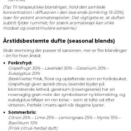
(Tip: Til terapeutiske blandinger, hold den samlede
koncentration i diffusoren i den lave ende (omkring 15-20%),
især for potent aromaterapiolier. Det vigtigste er, at duften
subtilt fylder rummet; for stærk aromaterapi kan virke
modsat og overstimulere sanserne.)
Årstidsbestemte dufte (seasonal blends)
Skab stemning der passer til sæsonen. Her er fire blandinger
– én for hver årstid:
Forårsfryd:
Grapefrugt 30% – Lavendel 30% – Geranium 20% –
Eukalyptus 20%
Beskrivelse:
Frisk, floral og opløftende som en forårsbuket.
Grapefrugt giver sprød citrus, lavendel byder på
blomstrende lethed, geranium (rosengeranie) har en
rosenagtig grøn note der symboliserer ny blomstring, og
eukalyptus tilføjer en ren brise – som at lufte ud efter
vinteren. Perfekt i marts-april når dagene lysner.
Sommerbris:
Citron 25% – Lime 25% – Lemongræs 25% – Mynte 15% –
Basilikum 10%
(Frisk citrus-herbal duft)