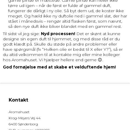
gamle pinde er mættede. Gamle pinde kan heller ikke
tørre ud igen – når de først er fulde af gammel duft,
fungerer de dårligt i ny olie. Så byt dem ud, de koster ikke
meget. Og hæld ikke ny duftolie ned i gammel slat, der har
stået i månedsvis – rengør altid flasken først, som nævnt,
så den nye duft ikke bliver blandet med en gammel rest.
Til sidst vil jeg sige:
Nyd processen!
Det er skønt at kunne
designe sin egen duft til hjemmet, og med disse råd er du
godt klædt på. Skulle du støde på andre problemer eller
have spørgsmål (fx “Hvilken olie er bedst til X eller Y?”), så er
du altid velkommen til at kontakte mig eller mine kolleger
hos Aromahuset. Vi hjælper hellere end gerne 😊.
God fornøjelse med at skabe et velduftende hjem!
Kontakt
Aromahuset
Krog-Meyers Vej 44
6400 Sønderborg