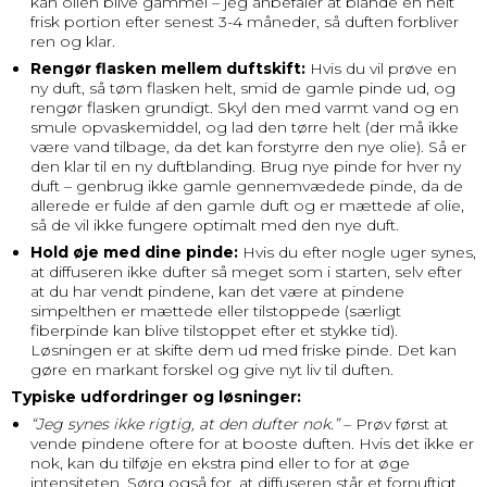
kan olien blive gammel – jeg anbefaler at blande en helt
frisk portion efter senest 3-4 måneder, så duften forbliver
ren og klar.
Rengør flasken mellem duftskift:
Hvis du vil prøve en
ny duft, så tøm flasken helt, smid de gamle pinde ud, og
rengør flasken grundigt. Skyl den med varmt vand og en
smule opvaskemiddel, og lad den tørre helt (der må ikke
være vand tilbage, da det kan forstyrre den nye olie). Så er
den klar til en ny duftblanding. Brug nye pinde for hver ny
duft – genbrug ikke gamle gennemvædede pinde, da de
allerede er fulde af den gamle duft og er mættede af olie,
så de vil ikke fungere optimalt med den nye duft.
Hold øje med dine pinde:
Hvis du efter nogle uger synes,
at diffuseren ikke dufter så meget som i starten, selv efter
at du har vendt pindene, kan det være at pindene
simpelthen er mættede eller tilstoppede (særligt
fiberpinde kan blive tilstoppet efter et stykke tid).
Løsningen er at skifte dem ud med friske pinde. Det kan
gøre en markant forskel og give nyt liv til duften.
Typiske udfordringer og løsninger:
“Jeg synes ikke rigtig, at den dufter nok.”
– Prøv først at
vende pindene oftere for at booste duften. Hvis det ikke er
nok, kan du tilføje en ekstra pind eller to for at øge
intensiteten. Sørg også for, at diffuseren står et fornuftigt