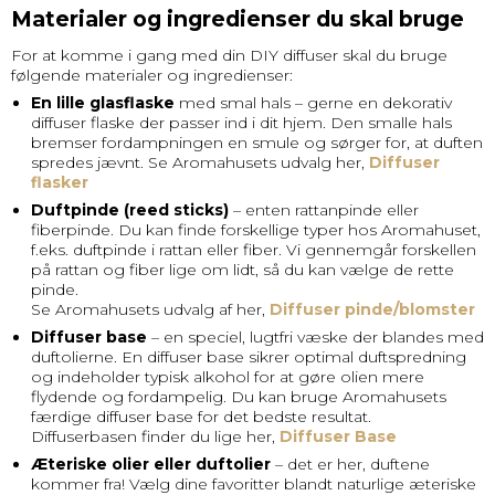
Materialer og ingredienser du skal bruge
For at komme i gang med din DIY diffuser skal du bruge
følgende materialer og ingredienser:
En lille glasflaske
med smal hals – gerne en dekorativ
diffuser flaske
der passer ind i dit hjem. Den smalle hals
bremser fordampningen en smule og sørger for, at duften
spredes jævnt. Se Aromahusets udvalg her,
Diffuser
flasker
Duftpinde (reed sticks)
– enten rattanpinde eller
fiberpinde. Du kan finde forskellige typer hos Aromahuset,
f.eks.
duftpinde i rattan eller fiber
. Vi gennemgår forskellen
på rattan og fiber lige om lidt, så du kan vælge de rette
pinde.
Se Aromahusets udvalg af her,
Diffuser pinde/blomster
Diffuser base
– en speciel, lugtfri væske der blandes med
duftolierne. En diffuser base sikrer optimal duftspredning
og indeholder typisk alkohol for at gøre olien mere
flydende og fordampelig. Du kan bruge Aromahusets
færdige
diffuser base
for det bedste resultat.
Diffuserbasen finder du lige her,
Diffuser Base
Æteriske olier eller duftolier
– det er her, duftene
kommer fra! Vælg dine favoritter blandt naturlige
æteriske