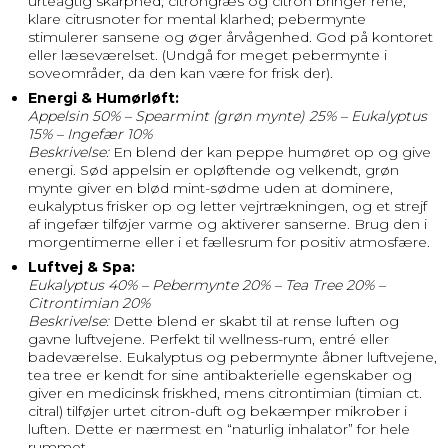
urteagtig skarphed; citrongræs og citron bringer rene,
klare citrusnoter for mental klarhed; pebermynte
stimulerer sansene og øger årvågenhed. God på kontoret
eller læseværelset. (Undgå for meget pebermynte i
soveområder, da den kan være for frisk der).
Energi & Humørløft:
Appelsin 50% – Spearmint (grøn mynte) 25% – Eukalyptus
15% – Ingefær 10%
Beskrivelse:
En blend der kan peppe humøret op og give
energi. Sød appelsin er opløftende og velkendt, grøn
mynte giver en blød mint-sødme uden at dominere,
eukalyptus frisker op og letter vejrtrækningen, og et strejf
af ingefær tilføjer varme og aktiverer sanserne. Brug den i
morgentimerne eller i et fællesrum for positiv atmosfære.
Luftvej & Spa:
Eukalyptus 40% – Pebermynte 20% – Tea Tree 20% –
Citrontimian 20%
Beskrivelse:
Dette blend er skabt til at rense luften og
gavne luftvejene. Perfekt til wellness-rum, entré eller
badeværelse. Eukalyptus og pebermynte åbner luftvejene,
tea tree er kendt for sine antibakterielle egenskaber og
giver en medicinsk friskhed, mens citrontimian (timian ct.
citral) tilføjer urtet citron-duft og bekæmper mikrober i
luften. Dette er nærmest en “naturlig inhalator” for hele
rummet.