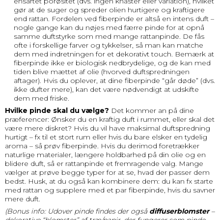
ensartet porøsitet (dvs. ingen knaster eller variation), hvilket
gør at de suger og spreder olien hurtigere og kraftigere
end rattan. Fordelen ved fiberpinde er altså en intens duft –
nogle gange kan du nøjes med færre pinde for at opnå
samme duftstyrke som med mange rattanpinde. De fås
ofte i forskellige farver og tykkelser, så man kan matche
dem med indretningen for et dekorativt touch. Bemærk at
fiberpinde ikke er biologisk nedbrydelige, og de kan med
tiden blive mættet af olie (hvorved duftspredningen
aftager). Hvis du oplever, at dine fiberpinde “går døde” (dvs.
ikke dufter mere), kan det være nødvendigt at udskifte
dem med friske.
Hvilke pinde skal du vælge?
Det kommer an på dine
præferencer: Ønsker du en kraftig duft i rummet, eller skal det
være mere diskret? Hvis du vil have maksimal duftspredning
hurtigt – fx til et stort rum eller hvis du bare elsker en tydelig
aroma – så prøv fiberpinde. Hvis du derimod foretrækker
naturlige materialer, længere holdbarhed på din olie og en
blidere duft, så er rattanpinde et fremragende valg. Mange
vælger at prøve begge typer for at se, hvad der passer dem
bedst. Husk, at du også kan kombinere dem: du kan fx starte
med rattan og supplere med et par fiberpinde, hvis du savner
mere duft.
(Bonus info: Udover pinde findes der også
diffuserblomster
–
dekorative “blomster” af træ/papir, der fungerer som pinde.