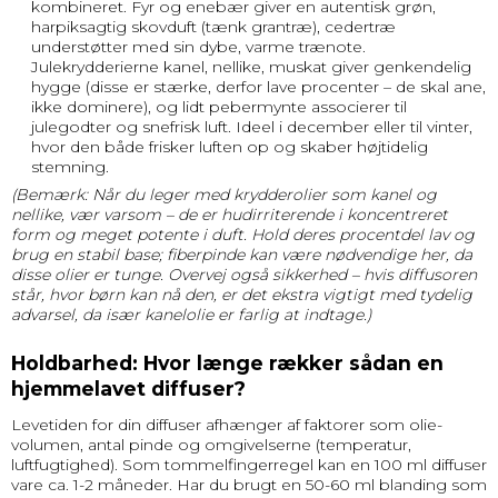
kombineret. Fyr og enebær giver en autentisk grøn,
harpiksagtig skovduft (tænk grantræ), cedertræ
understøtter med sin dybe, varme trænote.
Julekrydderierne kanel, nellike, muskat giver genkendelig
hygge (disse er stærke, derfor lave procenter – de skal ane,
ikke dominere), og lidt pebermynte associerer til
julegodter og snefrisk luft. Ideel i december eller til vinter,
hvor den både frisker luften op og skaber højtidelig
stemning.
(Bemærk: Når du leger med krydderolier som kanel og
nellike, vær varsom – de er hudirriterende i koncentreret
form og meget potente i duft. Hold deres procentdel lav og
brug en stabil base; fiberpinde kan være nødvendige her, da
disse olier er tunge. Overvej også sikkerhed – hvis diffusoren
står, hvor børn kan nå den, er det ekstra vigtigt med tydelig
advarsel, da især kanelolie er farlig at indtage.)
Holdbarhed: Hvor længe rækker sådan en
hjemmelavet diffuser?
Levetiden for din diffuser afhænger af faktorer som olie-
volumen, antal pinde og omgivelserne (temperatur,
luftfugtighed). Som tommelfingerregel kan en 100 ml diffuser
vare ca. 1-2 måneder. Har du brugt en 50-60 ml blanding som