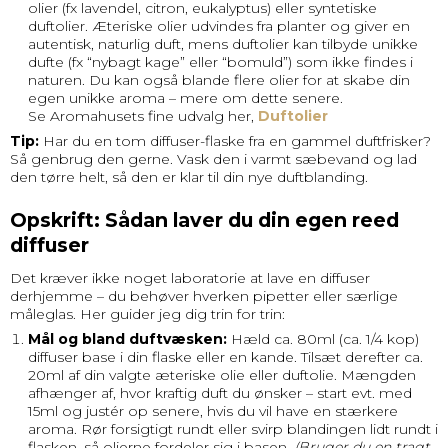
olier
(fx lavendel, citron, eukalyptus) eller syntetiske
duftolier. Æteriske olier udvindes fra planter og giver en
autentisk, naturlig duft, mens duftolier kan tilbyde unikke
dufte (fx “nybagt kage” eller “bomuld”) som ikke findes i
naturen. Du kan også blande flere olier for at skabe din
egen unikke aroma – mere om dette senere.
Se Aromahusets fine udvalg her,
Duftolier
Tip:
Har du en tom diffuser-flaske fra en gammel duftfrisker?
Så genbrug den gerne. Vask den i varmt sæbevand og lad
den tørre helt, så den er klar til din nye duftblanding.
Opskrift: Sådan laver du din egen reed
diffuser
Det kræver ikke noget laboratorie at lave en diffuser
derhjemme – du behøver hverken pipetter eller særlige
måleglas. Her guider jeg dig trin for trin:
Mål og bland duftvæsken:
Hæld ca. 80ml (ca. 1/4 kop)
diffuser base i din flaske eller en kande. Tilsæt derefter ca.
20ml af din valgte æteriske olie eller duftolie. Mængden
afhænger af, hvor kraftig duft du ønsker – start evt. med
15ml og justér op senere, hvis du vil have en stærkere
aroma. Rør forsigtigt rundt eller svirp blandingen lidt rundt i
flasken, så olierne fordeler sig i basen.
(Bruger du en tragt