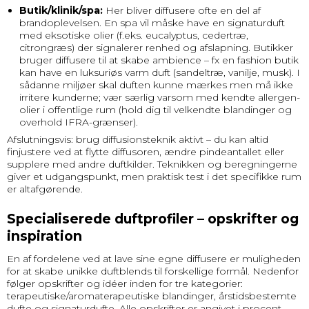
Butik/klinik/spa:
Her bliver diffusere ofte en del af
brandoplevelsen. En spa vil måske have en signaturduft
med eksotiske olier (f.eks. eucalyptus, cedertræ,
citrongræs) der signalerer renhed og afslapning. Butikker
bruger diffusere til at skabe ambience – fx en fashion butik
kan have en luksuriøs varm duft (sandeltræ, vanilje, musk). I
sådanne miljøer skal duften kunne mærkes men må ikke
irritere kunderne; vær særlig varsom med kendte allergen-
olier i offentlige rum (hold dig til velkendte blandinger og
overhold IFRA-grænser).
Afslutningsvis: brug diffusionsteknik aktivt – du kan altid
finjustere ved at flytte diffusoren, ændre pindeantallet eller
supplere med andre duftkilder. Teknikken og beregningerne
giver et udgangspunkt, men praktisk test i det specifikke rum
er altafgørende.
Specialiserede duftprofiler – opskrifter og
inspiration
En af fordelene ved at lave sine egne diffusere er muligheden
for at skabe unikke duftblends til forskellige formål. Nedenfor
følger opskrifter og idéer inden for tre kategorier:
terapeutiske/aromaterapeutiske blandinger, årstidsbestemte
dufte og signaturdufte. Alle opskrifter er angivet i procent