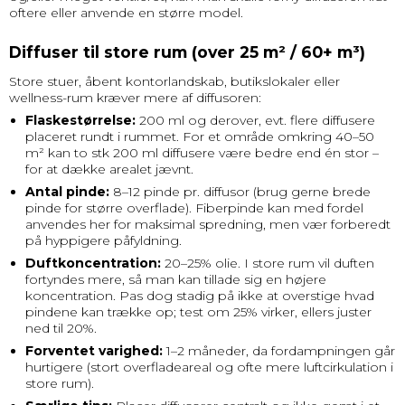
oftere eller anvende en større model.
Diffuser til store rum (over 25 m² / 60+ m³)
Store stuer, åbent kontorlandskab, butikslokaler eller
wellness-rum kræver mere af diffusoren:
Flaskestørrelse:
200 ml og derover, evt. flere diffusere
placeret rundt i rummet. For et område omkring 40–50
m² kan to stk 200 ml diffusere være bedre end én stor –
for at dække arealet jævnt.
Antal pinde:
8–12 pinde pr. diffusor (brug gerne brede
pinde for større overflade). Fiberpinde kan med fordel
anvendes her for maksimal spredning, men vær forberedt
på hyppigere påfyldning.
Duftkoncentration:
20–25% olie. I store rum vil duften
fortyndes mere, så man kan tillade sig en højere
koncentration. Pas dog stadig på ikke at overstige hvad
pindene kan trække op; test om 25% virker, ellers juster
ned til 20%.
Forventet varighed:
1–2 måneder, da fordampningen går
hurtigere (stort overfladeareal og ofte mere luftcirkulation i
store rum).