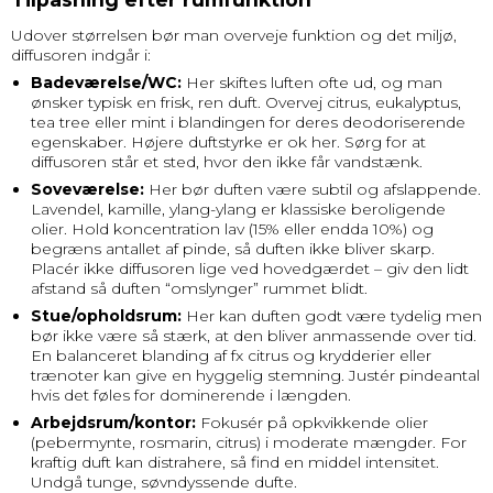
Udover størrelsen bør man overveje funktion og det miljø,
diffusoren indgår i:
Badeværelse/WC:
Her skiftes luften ofte ud, og man
ønsker typisk en frisk, ren duft. Overvej citrus, eukalyptus,
tea tree eller mint i blandingen for deres deodoriserende
egenskaber. Højere duftstyrke er ok her. Sørg for at
diffusoren står et sted, hvor den ikke får vandstænk.
Soveværelse:
Her bør duften være subtil og afslappende.
Lavendel, kamille, ylang-ylang er klassiske beroligende
olier. Hold koncentration lav (15% eller endda 10%) og
begræns antallet af pinde, så duften ikke bliver skarp.
Placér ikke diffusoren lige ved hovedgærdet – giv den lidt
afstand så duften “omslynger” rummet blidt.
Stue/opholdsrum:
Her kan duften godt være tydelig men
bør ikke være så stærk, at den bliver anmassende over tid.
En balanceret blanding af fx citrus og krydderier eller
trænoter kan give en hyggelig stemning. Justér pindeantal
hvis det føles for dominerende i længden.
Arbejdsrum/kontor:
Fokusér på opkvikkende olier
(pebermynte, rosmarin, citrus) i moderate mængder. For
kraftig duft kan distrahere, så find en middel intensitet.
Undgå tunge, søvndyssende dufte.