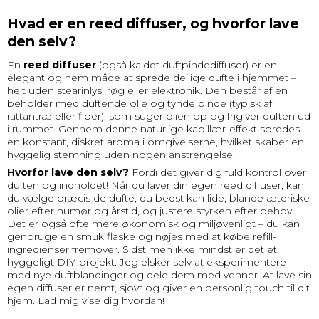
Hvad er en reed diffuser, og hvorfor lave
den selv?
En
reed diffuser
(også kaldet duftpindediffuser) er en
elegant og nem måde at sprede dejlige dufte i hjemmet –
helt uden stearinlys, røg eller elektronik. Den består af en
beholder med duftende olie og tynde pinde (typisk af
rattantræ eller fiber), som suger olien op og frigiver duften ud
i rummet. Gennem denne naturlige kapillær-effekt spredes
en konstant, diskret aroma i omgivelserne, hvilket skaber en
hyggelig stemning uden nogen anstrengelse.
Hvorfor lave den selv?
Fordi det giver dig fuld kontrol over
duften og indholdet! Når du laver din egen reed diffuser, kan
du vælge præcis de dufte, du bedst kan lide, blande æteriske
olier efter humør og årstid, og justere styrken efter behov.
Det er også ofte mere økonomisk og miljøvenligt – du kan
genbruge en smuk flaske og nøjes med at købe refill-
ingredienser fremover. Sidst men ikke mindst er det et
hyggeligt DIY-projekt: Jeg elsker selv at eksperimentere
med nye duftblandinger og dele dem med venner. At lave sin
egen diffuser er nemt, sjovt og giver en personlig touch til dit
hjem. Lad mig vise dig hvordan!