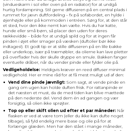
(vindueskarm i sol eller oven på en radiator) for at undgå
hurtig fordampning. Stil gerne diffuseren på en central plads i
rummet for jævn duftfordeling – fx på sofabordet, en hylde i
øjenhøjde eller på kommoden i entréen. Sørg for, at den står
et sted, hvor den ikke nemt kan vælte. Hvis du har katte,
hunde eller små børn, så placer den uden for deres
rækkevidde – både for at undgå spild og for at ingen får
pinden i øjet eller smager på væsken (duftolier bør ikke
indtages!). Et godt tip er at stille diffuseren på en lille bakke
eller underkop, især på træmøbler, da olierne kan lave pletter
på overflader hvis der skulle dryppe en smule. Bakken fanger
eventuelle dråber, når du vender pinde eller fylder olie på.
Vedligeholdelse:
Heldigvis kræver en reed diffuser minimal
vedligehold. Her er mine råd for at få mest muligt ud af den:
Vend dine pinde jævnligt:
Som sagt, at vende pinde en
gang om ugen kan holde duften frisk. For rattanpinde er
det næsten et must, da de med tiden kan blive mættede
på den nederste del. Vend dem én ad gangen og vær
forsigtig, så olien ikke sprøjter.
Top op eller skift olien ud efter et par måneder:
Når
flasken er ved at være tom (eller du ikke kan dufte noget
tilbage), så fyld endelig mere base og olie på for at
forlænge glæden. Men har den stået i mange måneder,