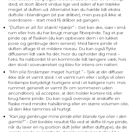
sted; et stort åbent vindue lige ved siden af kan trække
meget af duften ud. Alternativt kan du hælde lidt ekstra
duftolie i blandingen (et par dråber), men pas på ikke at
overdosere – start med få dråber ad gangen.
“Duften er alt for stærk! Hjælp!”
– Det kan ske, især i små
rum eller hvis du har brugt mange fiberpinde. Tag et par
pinde op af flasken (du kan opbevare dem i en lukket
pose og genbruge dem senere). Med færre pinde vil
duften aftage til et mildere niveau. Du kan også flytte
diffuseren lidt væk fra dér, hvor du opholder dig mest –
f.eks. fra natbordet til en kommode lidt længere væk, hvis
den stod i soveværelset og blev for intens om natten.
“Min olie fordamper meget hurtigt.”
– Tjek at din diffuser
ikke står et varmt sted. I et varmt rum eller i sollys vil olien
fordampe betydeligt hurtigere end i et køligere rum. Hvis
rummet generelt er varmt (fx om sommeren uden
aircondition), så accepter, at den holder kortere tid, eller
brug færre pinde. Du kan også overveje at anskaffe en
flaske med mindre halsåbning eller en større volumen olie,
så den ikke tømmes så hurtigt.
“Kan jeg genbruge mine pinde eller blande nye olier i den
gamle?”
– Det bedste resultat fås ved at skifte til nye pinde,
når du laver en ny portion duft (eller skifter dufttype), da de