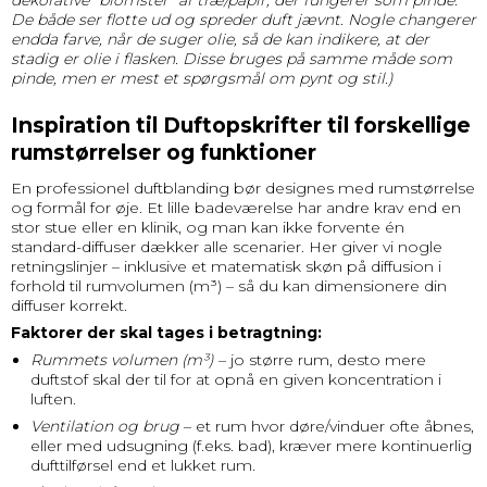
De både ser flotte ud og spreder duft jævnt. Nogle changerer
endda farve, når de suger olie, så de kan indikere, at der
stadig er olie i flasken. Disse bruges på samme måde som
pinde, men er mest et spørgsmål om pynt og stil.)
Inspiration til Duftopskrifter til forskellige
rumstørrelser og funktioner
En professionel duftblanding bør designes med rumstørrelse
og formål for øje. Et lille badeværelse har andre krav end en
stor stue eller en klinik, og man kan ikke forvente én
standard-diffuser dækker alle scenarier. Her giver vi nogle
retningslinjer – inklusive et matematisk skøn på diffusion i
forhold til rumvolumen (m³) – så du kan dimensionere din
diffuser korrekt.
Faktorer der skal tages i betragtning:
Rummets volumen (m³)
– jo større rum, desto mere
duftstof skal der til for at opnå en given koncentration i
luften.
Ventilation og brug
– et rum hvor døre/vinduer ofte åbnes,
eller med udsugning (f.eks. bad), kræver mere kontinuerlig
dufttilførsel end et lukket rum.