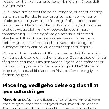
i opskriften her, kan du forvente omkring en måneds duft
eller lidt mere.
Vil du have diffuseren til at holde længere, er der et par ting
du kan gøre: For det første, brug færre pinde – jo færre
pinde, desto langsommere forbrug af olie. For det andet,
placér den lidt køligt og ikke i sol/varme. Et køligt rum eller
blot et skyggefuldt hjørne vil betyde langsommere
fordampning. Du kan også vælge æteriske olier med
stærkere duft, så du kan nøjes med færre dråber (f.eks.
pebermynte, kanel eller patchouli varer ofte længere i
duftstyrke end fx citrusolier, der fordamper hurtigere).
Omvendt, hvis du elsker duften og gerne vil skifte hyppigt,
kan du godt dræne en flaske hurtigere. Det vigtigste er, at du
får glæde af duften. Om den varer 3 uger eller 3 måneder er
mindre vigtigt, så længe den gør dig glad, ikke? Skulle du
løbe tør, kan du altid blande en frisk portion olie og fylde
flasken op igen.
Placering, vedligeholdelse og tips til at
løse udfordringer
Placering:
Duftpinde-diffusere er utroligt nemme at have
med at gøre, men tænk alligevel over, hvor du stiller den.
Som nævnt bør du undgå direkte sollys og varme kilder