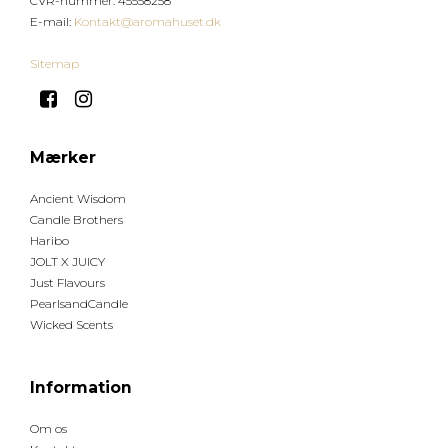
CVR-nummer
:
45558258
E-mail
:
Kontakt@aromahuset.dk
Sitemap
Mærker
Ancient Wisdom
Candle Brothers
Haribo
JOLT X JUICY
Just Flavours
PearlsandCandle
Wicked Scents
Information
Om os