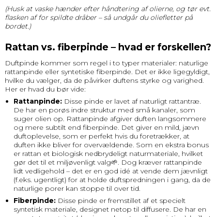
(Husk at vaske hænder efter håndtering af olierne, og tør evt.
flasken af for spildte dråber – så undgår du oliefletter på
bordet.)
Rattan vs. fiberpinde – hvad er forskellen?
Duftpinde kommer som regel i to typer materialer: naturlige
rattanpinde eller syntetiske fiberpinde. Det er ikke ligegyldigt,
hvilke du vælger, da de påvirker duftens styrke og varighed.
Her er hvad du bør vide:
Rattanpinde:
Disse pinde er lavet af naturligt rattantræ.
De har en porøs indre struktur med små kanaler, som
suger olien op. Rattanpinde afgiver duften langsommere
og mere subtilt end fiberpinde. Det giver en mild, jævn
duftoplevelse, som er perfekt hvis du foretrækker, at
duften ikke bliver for overvældende. Som en ekstra bonus
er rattan et biologisk nedbrydeligt naturmateriale, hvilket
gør det til et miljøvenligt valg🌱. Dog kræver rattanpinde
lidt vedligehold – det er en god idé at vende dem jævnligt
(f.eks. ugentligt) for at holde duftspredningen i gang, da de
naturlige porer kan stoppe til over tid.
Fiberpinde:
Disse pinde er fremstillet af et specielt
syntetisk materiale, designet netop til diffusere. De har en