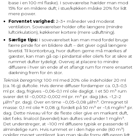
base i en 100 ml flaske). I soveværelse hælder man mod
15% for en mildere duft; i stue/køkken måske 20% for lidt
mere power.
Forventet varighed:
2–3+ måneder ved moderat
ventilation. Soveværelser holder ofte længere (mindre
luftcirkulation), køkkener kortere (mere udluftning).
Særlige tips:
I soveværelset kan man med fordel bruge
færre pinde for en blidere duft – det giver også længere
levetid. Til kontorbrug, hvor duften gerne må mærkes af
gæster, kan man gå op i pindantal eller olie% for at sikre at
rummet dufter tydeligt. Overvej at placere to mindre
diffusere i hver sin ende af et aflangt rum for mere ensartet
dækning frem for én stor.
Teknisk beregning:
100 ml med 20% olie indeholder 20 ml
(ca. 16 g) duftolie. Hvis denne diffuser fordamper ca. 0,3–0,5
ml pr. dag, frigives ~0,06–0,1 ml olie dagligt. I et 50 m³ rum
svarer det til ~0,0012–0,002 ml pr. m³ pr. dag (dvs. ~1,2–2
µl/m³ pr. dag). Over en time ~0,05–0,08 µl/m³. Omregnet til
masse: 0,1 ml olie ≈ 0,08 g; fordelt på 50 m³ er ~1,6 mg/m³ pr.
dag. Dette niveau vil for de fleste olier give en markant duft,
idet f.eks. linalool (lavendel) kan duftes ved under 1 mg/m³.
Det understreger, at ~100 ml diffusere typisk er passende til
almindelige rum. Hvis rummet er i den høje ende (60 m³)
og/eller meget ventileret, kan man skulle forny diffuseren lidt