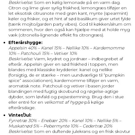
Beskrivelse:
Som en kølig lemonade på en varm dag.
Citron og lime giver syrlig friskhed, lemongræs tilføjer en
let eksotisk citrusnote med grøn kant, mynte (spearmint)
køler og frisker, og et hint af sød basilikum giver urtet fylde
(tænk mojito/garden party vibes). God til køkken/alrum om
sommeren, hvor den også kan hjælpe med at holde myg
væk (citronella-lignende effekt fra citrongræs).
Efterårshygge:
Appelsin 40% – Kanel 15% – Nellike 10% – Kardemomme
10% – Patchouli 15% – Vetiver 10%
Beskrivelse:
Varm, krydret og jordnær – indbegrebet af
efterår. Appelsin giver en sød friskhed i toppen, men
blandes med klassiske krydderier: kanel og nellike
(forsigtig, de er stærke – men uundværlige til “pumpkin
spice” associationen), kardemomme tilføjer en varm,
aromatisk note. Patchouli og vetiver i basen jorder
blandingen med fugtig skovbund og røgelse-agtige
dybder, som løvfald og pejsestemning. Brug den i stue
eller entré for en
velkomst af hygge
på kølige
efterårsdage.
Vinter/Jul:
Fyrretræ 30% – Enebær 20% – Kanel 10% – Nellike 5% –
Muskatnød 5% – Pebermynte 10% – Cedertræ 20%
Beskrivelse:
Som en duftende julekrans og en frisk skovtur