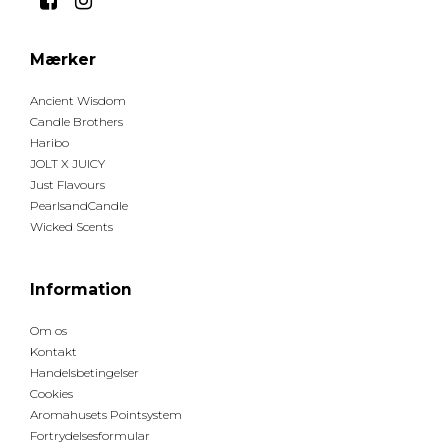
Mærker
Ancient Wisdom
Candle Brothers
Haribo
JOLT X JUICY
Just Flavours
PearlsandCandle
Wicked Scents
Information
Om os
Kontakt
Handelsbetingelser
Cookies
Aromahusets Pointsystem
Fortrydelsesformular