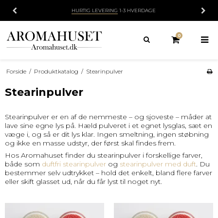
HURTIG LEVERING
1-3 HVERDAGE
0
Forside
/
Produktkatalog
/
Stearinpulver
Stearinpulver
Stearinpulver er en af de nemmeste – og sjoveste – måder at
lave sine egne lys på. Hæld pulveret i et egnet lysglas, sæt en
væge i, og så er dit lys klar. Ingen smeltning, ingen støbning
og ikke en masse udstyr, der først skal findes frem.
Hos Aromahuset finder du stearinpulver i forskellige farver,
både som
duftfri stearinpulver
og
stearinpulver med duft
. Du
bestemmer selv udtrykket – hold det enkelt, bland flere farver
eller skift glasset ud, når du får lyst til noget nyt.