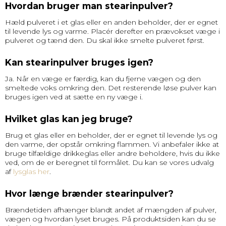
Hvordan bruger man stearinpulver?
Hæld pulveret i et glas eller en anden beholder, der er egnet
til levende lys og varme. Placér derefter en prævokset væge i
pulveret og tænd den. Du skal ikke smelte pulveret først.
Kan stearinpulver bruges igen?
Ja. Når en væge er færdig, kan du fjerne vægen og den
smeltede voks omkring den. Det resterende løse pulver kan
bruges igen ved at sætte en ny væge i.
Hvilket glas kan jeg bruge?
Brug et glas eller en beholder, der er egnet til levende lys og
den varme, der opstår omkring flammen. Vi anbefaler ikke at
bruge tilfældige drikkeglas eller andre beholdere, hvis du ikke
ved, om de er beregnet til formålet. Du kan se vores udvalg
af
lysglas her
.
Hvor længe brænder stearinpulver?
Brændetiden afhænger blandt andet af mængden af pulver,
vægen og hvordan lyset bruges. På produktsiden kan du se