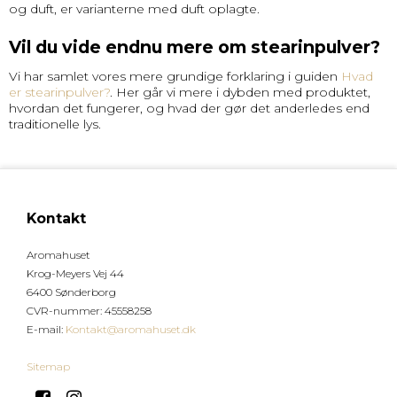
og duft, er varianterne med duft oplagte.
Vil du vide endnu mere om stearinpulver?
Vi har samlet vores mere grundige forklaring i guiden
Hvad
er stearinpulver?
. Her går vi mere i dybden med produktet,
hvordan det fungerer, og hvad der gør det anderledes end
traditionelle lys.
Kontakt
Aromahuset
Krog-Meyers Vej 44
6400 Sønderborg
CVR-nummer
:
45558258
E-mail
:
Kontakt@aromahuset.dk
Sitemap