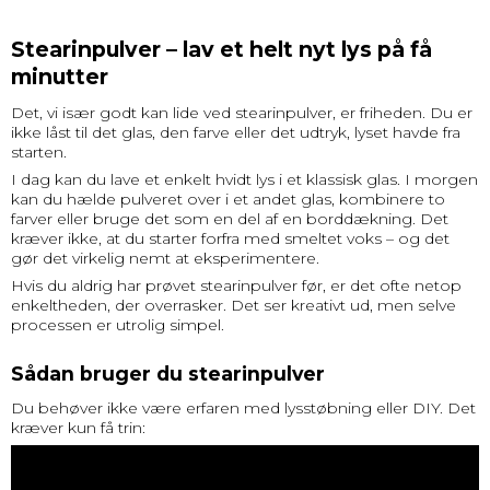
Stearinpulver – lav et helt nyt lys på få
minutter
Det, vi især godt kan lide ved stearinpulver, er friheden. Du er
ikke låst til det glas, den farve eller det udtryk, lyset havde fra
starten.
I dag kan du lave et enkelt hvidt lys i et klassisk glas. I morgen
kan du hælde pulveret over i et andet glas, kombinere to
farver eller bruge det som en del af en borddækning. Det
kræver ikke, at du starter forfra med smeltet voks – og det
gør det virkelig nemt at eksperimentere.
Hvis du aldrig har prøvet stearinpulver før, er det ofte netop
enkeltheden, der overrasker. Det ser kreativt ud, men selve
processen er utrolig simpel.
Sådan bruger du stearinpulver
Du behøver ikke være erfaren med lysstøbning eller DIY. Det
kræver kun få trin: