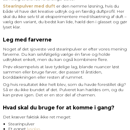
Stearinpulver med duft
er den nemme løsning, hvis du
både vil have det kreative udtryk og en færdig duftprofil. Her
skal du ikke selv til at eksperimentere med tilsætning af duft –
vælg den variant, du bedst kan lide, hæld den i glasset og gør
lyset klar.
Leg med farverne
Noget af det sjoveste ved stearinpulver er efter vores mening
farverne. Du kan selvfølgelig vælge én farve og holde
udtrykket enkelt, men du kan også kombinere flere.
Prøv eksempelvis at lave tydelige lag, blande nuancer løst
sammen eller bruge farver, der passer til årstiden,
borddækningen eller resten af rummet.
Og hvis resultatet ikke helt blev, som du havde forestillet dig?
Så er du ikke bundet af det. Pulveret kan hældes om, og du
kan prøve igen. Det er en stor del af charmen.
Hvad skal du bruge for at komme i gang?
Det kræver faktisk ikke ret meget:
Stearinpulver
Et egnet
lysglas