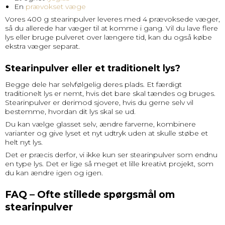
En
prævokset væge
Vores 400 g stearinpulver leveres med 4 prævoksede væger,
så du allerede har væger til at komme i gang. Vil du lave flere
lys eller bruge pulveret over længere tid, kan du også købe
ekstra væger separat.
Stearinpulver eller et traditionelt lys?
Begge dele har selvfølgelig deres plads. Et færdigt
traditionelt lys er nemt, hvis det bare skal tændes og bruges.
Stearinpulver er derimod sjovere, hvis du gerne selv vil
bestemme, hvordan dit lys skal se ud.
Du kan vælge glasset selv, ændre farverne, kombinere
varianter og give lyset et nyt udtryk uden at skulle støbe et
helt nyt lys.
Det er præcis derfor, vi ikke kun ser stearinpulver som endnu
en type lys. Det er lige så meget et lille kreativt projekt, som
du kan ændre igen og igen.
FAQ – Ofte stillede spørgsmål om
stearinpulver