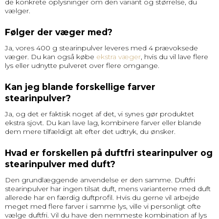
de konkrete oplysninger om den variant og størrelse, du
vælger.
Følger der væger med?
Ja, vores 400 g stearinpulver leveres med 4 prævoksede
væger. Du kan også købe
ekstra væger
, hvis du vil lave flere
lys eller udnytte pulveret over flere omgange.
Kan jeg blande forskellige farver
stearinpulver?
Ja, og det er faktisk noget af det, vi synes gør produktet
ekstra sjovt. Du kan lave lag, kombinere farver eller blande
dem mere tilfældigt alt efter det udtryk, du ønsker.
Hvad er forskellen på duftfri stearinpulver og
stearinpulver med duft?
Den grundlæggende anvendelse er den samme. Duftfri
stearinpulver har ingen tilsat duft, mens varianterne med duft
allerede har en færdig duftprofil. Hvis du gerne vil arbejde
meget med flere farver i samme lys, ville vi personligt ofte
vælge duftfri. Vil du have den nemmeste kombination af lys