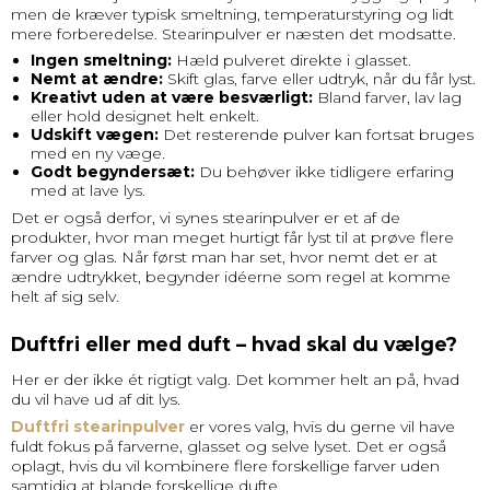
men de kræver typisk smeltning, temperaturstyring og lidt
mere forberedelse. Stearinpulver er næsten det modsatte.
Ingen smeltning:
Hæld pulveret direkte i glasset.
Nemt at ændre:
Skift glas, farve eller udtryk, når du får lyst.
Kreativt uden at være besværligt:
Bland farver, lav lag
eller hold designet helt enkelt.
Udskift vægen:
Det resterende pulver kan fortsat bruges
med en ny væge.
Godt begyndersæt:
Du behøver ikke tidligere erfaring
med at lave lys.
Det er også derfor, vi synes stearinpulver er et af de
produkter, hvor man meget hurtigt får lyst til at prøve flere
farver og glas. Når først man har set, hvor nemt det er at
ændre udtrykket, begynder idéerne som regel at komme
helt af sig selv.
Duftfri eller med duft – hvad skal du vælge?
Her er der ikke ét rigtigt valg. Det kommer helt an på, hvad
du vil have ud af dit lys.
Duftfri stearinpulver
er vores valg, hvis du gerne vil have
fuldt fokus på farverne, glasset og selve lyset. Det er også
oplagt, hvis du vil kombinere flere forskellige farver uden
samtidig at blande forskellige dufte.