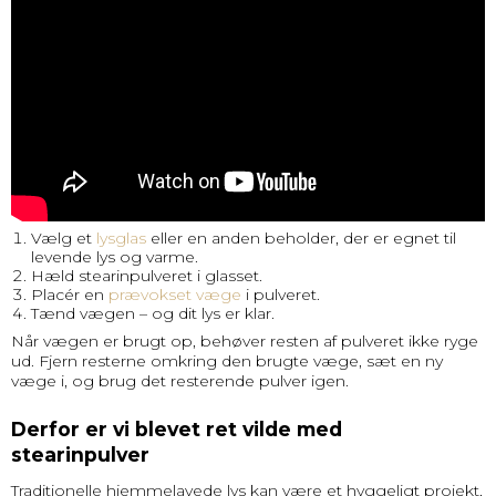
Vælg et
lysglas
eller en anden beholder, der er egnet til
levende lys og varme.
Hæld stearinpulveret i glasset.
Placér en
prævokset væge
i pulveret.
Tænd vægen – og dit lys er klar.
Når vægen er brugt op, behøver resten af pulveret ikke ryge
ud. Fjern resterne omkring den brugte væge, sæt en ny
væge i, og brug det resterende pulver igen.
Derfor er vi blevet ret vilde med
stearinpulver
Traditionelle hjemmelavede lys kan være et hyggeligt projekt,