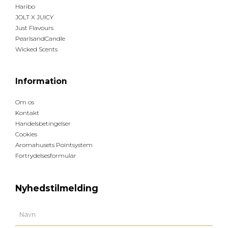
Haribo
JOLT X JUICY
Just Flavours
PearlsandCandle
Wicked Scents
Information
Om os
Kontakt
Handelsbetingelser
Cookies
Aromahusets Pointsystem
Fortrydelsesformular
Nyhedstilmelding