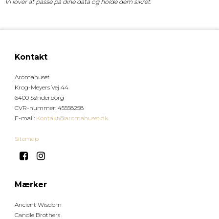
Vi lover at passe på dine data og holde dem sikret.
Kontakt
Aromahuset
Krog-Meyers Vej 44
6400 Sønderborg
CVR-nummer
:
45558258
E-mail
:
Kontakt@aromahuset.dk
Sitemap
Mærker
Ancient Wisdom
Candle Brothers