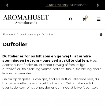
HURTIG LEVERING
1-3 HVERDAGE
0
Forside
/
Produktkatalog
/
Duftolier
Duftolier
Duftolier er for os lidt som en genvej til at ændre
stemningen i et rum – bare ved at skifte duften.
Hos
Aromahuset finder du et bredt udvalg af forskellige
duftprofiler, fra søde og varme noter til friske, florale og mere
krydrede varianter.
Gå på opdagelse i udvalget, find en duft du allerede ved, du
holder af – eller prøv noget helt andet. Det er ofte de lidt
uventede kombinationer, der ender med at blive favoritter.