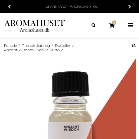
IS FRAGT
PÅ KØB OVER 499,-
100
0
Forside
/
Produktkatalog
/
Duftolier
/
Ancient Wisdom - Vanilla Duftolie