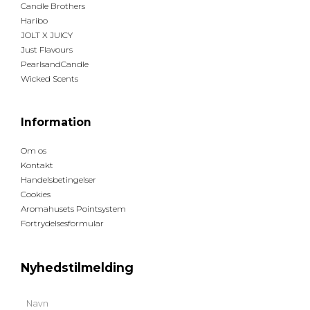
Candle Brothers
Haribo
JOLT X JUICY
Just Flavours
PearlsandCandle
Wicked Scents
Information
Om os
Kontakt
Handelsbetingelser
Cookies
Aromahusets Pointsystem
Fortrydelsesformular
Nyhedstilmelding