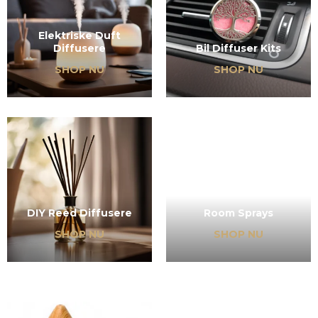
Elektriske Duft
Diffusere
Bil Diffuser Kits
SHOP NU
SHOP NU
DIY Reed Diffusere
Room Sprays
SHOP NU
SHOP NU