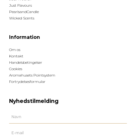
Just Flavours
PearlsandCandle
Wicked Scents
Information
Om os
Kontakt
Handelsbetingelser
Cookies
Aromahusets Pointsystem
Fortrydelsesformular
Nyhedstilmelding