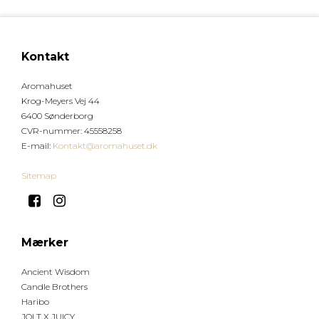
Kontakt
Aromahuset
Krog-Meyers Vej 44
6400 Sønderborg
CVR-nummer
:
45558258
E-mail
:
Kontakt@aromahuset.dk
Sitemap
Mærker
Ancient Wisdom
Candle Brothers
Haribo
JOLT X JUICY