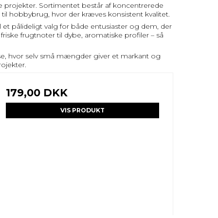
ive projekter. Sortimentet består af koncentrerede
 til hobbybrug, hvor der kræves konsistent kvalitet.
 et pålideligt valg for både entusiaster og dem, der
iske frugtnoter til dybe, aromatiske profiler – så
ndelse, hvor selv små mængder giver et markant og
rojekter.
179,00 DKK
VIS PRODUKT