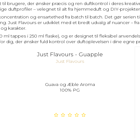
t til brugere, der ønsker præcis og ren duftkontrol i deres kreat
ge duftprofiler – velegnet til alt fra hjemmeduft og DIY-projekter
ncentration og ensartethed fra batch til batch. Det gør serien til
. Just Flavours er udviklet med et bredt udvalg af nuancer – fra fr
 og karakter.
(50 ml tappes i 250 ml flaske), og er designet til fleksibel anve
s for dig, der ønsker fuld kontrol over duftoplevelsen i dine egne p
Just Flavours - Guapple
Just Flavours
Guava og Æble Aroma
100% PG