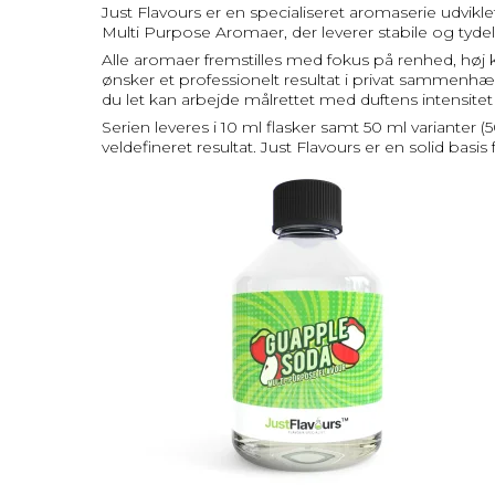
Just Flavours er en specialiseret aromaserie udvikle
Multi Purpose Aromaer, der leverer stabile og tydeli
Alle aromaer fremstilles med fokus på renhed, høj ko
ønsker et professionelt resultat i privat sammenhæng
du let kan arbejde målrettet med duftens intensitet
Serien leveres i 10 ml flasker samt 50 ml varianter 
veldefineret resultat. Just Flavours er en solid basi