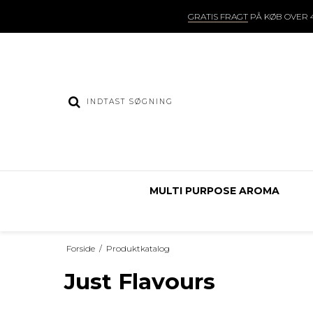
GRATIS FRAGT
PÅ KØB OVER 4
MULTI PURPOSE AROMA
Forside
/
Produktkatalog
Just Flavours