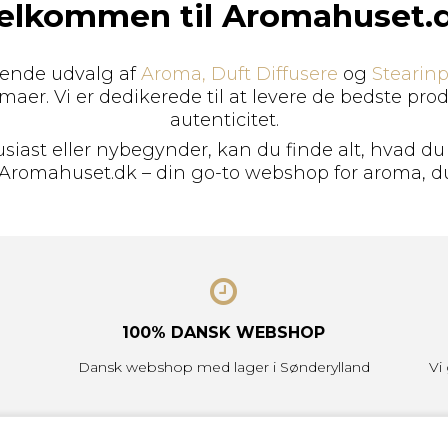
elkommen til Aromahuset.
tende udvalg af
Aroma,
Duft Diffusere
og
Stearinp
aer. Vi er dedikerede til at levere de bedste produ
autenticitet.
iast eller nybegynder, kan du finde alt, hvad du
romahuset.dk – din go-to webshop for aroma, duf
100% DANSK WEBSHOP
Dansk webshop med lager i Sønderylland
Vi