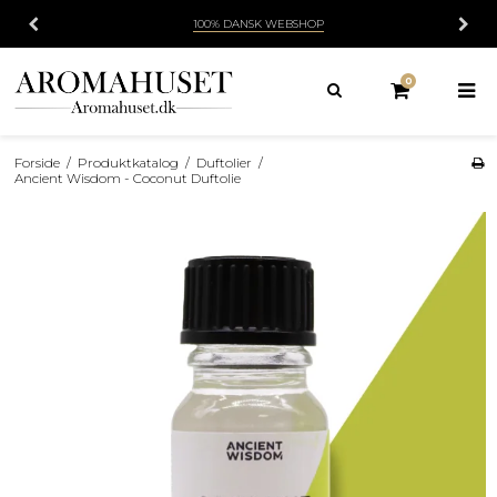
100% DANSK WEBSHOP
0
Forside
/
Produktkatalog
/
Duftolier
/
Ancient Wisdom - Coconut Duftolie