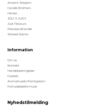
Ancient Wisdom
Candle Brothers
Haribo
JOLT X JUICY
Just Flavours
PearlsandCandle
Wicked Scents
Information
Om os
Kontakt
Handelsbetingelser
Cookies
Aromahusets Pointsystem
Fortrydelsesformular
Nyhedstilmelding