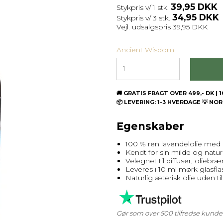
39,95 DKK
Stykpris v/ 1 stk.
34,95 DKK
Stykpris v/ 3 stk.
Vejl. udsalgspris 39,95 DKK
Ancient Wisdom
🚚 GRATIS FRAGT OVER 499,- DK 
📦 LEVERING: 1-3 HVERDAGE 💡 NO
Egenskaber
100 % ren lavendelolie med
Kendt for sin milde og natu
Velegnet til diffuser, olieb
Leveres i 10 ml mørk glasfl
Naturlig æterisk olie uden ti
Gør som over 500 tilfredse kunde