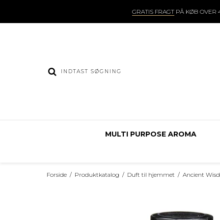
GRATIS FRAGT
PÅ KØB OVER 4
MULTI PURPOSE AROMA
Forside
/
Produktkatalog
/
Duft til hjemmet
/
Ancient Wisd