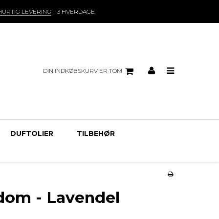
HURTIG LEVERING
1-3 HVERDAGE
DIN INDKØBSKURV ER TOM
DUFTOLIER
TILBEHØR
dom - Lavendel