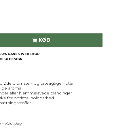
KØB
| 100% DANSK WEBSHOP
RDISK DESIGN
 bløde blomster- og urteagtige noter
rlige aroma
rænder eller hjemmelavede blandinger
aske for optimal holdbarhed
lsætningsstoffer
r – Køb idag