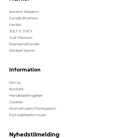
Ancient Wisdom
Candle Brothers
Haribo
JOLT X JUICY
Just Flavours
PearlsandCandle
Wicked Scents
Information
Om os
Kontakt
Handelsbetingelser
Cookies
Aromahusets Pointsystem
Fortrydelsesformular
Nyhedstilmelding