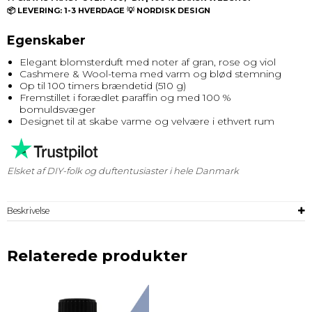
📦 LEVERING: 1-3 HVERDAGE 💡 NORDISK DESIGN
Egenskaber
Elegant blomsterduft med noter af gran, rose og viol
Cashmere & Wool-tema med varm og blød stemning
Op til 100 timers brændetid (510 g)
Fremstillet i forædlet paraffin og med 100 %
bomuldsvæger
Designet til at skabe varme og velvære i ethvert rum
Elsket af DIY-folk og duftentusiaster i hele Danmark
Beskrivelse
Relaterede produkter