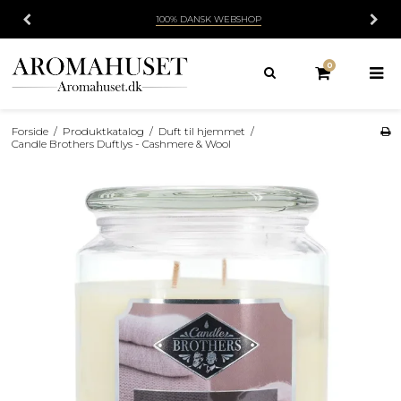
100% DANSK WEBSHOP
0
Forside
/
Produktkatalog
/
Duft til hjemmet
/
Candle Brothers Duftlys - Cashmere & Wool