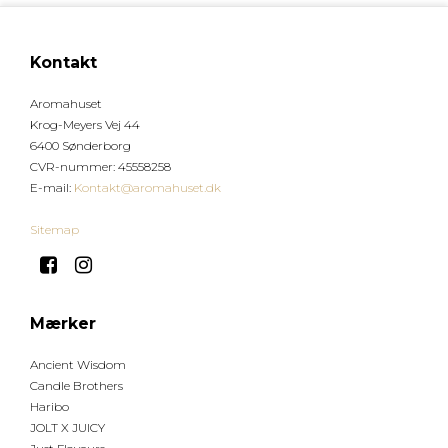
Kontakt
Aromahuset
Krog-Meyers Vej 44
6400 Sønderborg
CVR-nummer
:
45558258
E-mail
:
Kontakt@aromahuset.dk
Sitemap
Mærker
Ancient Wisdom
Candle Brothers
Haribo
JOLT X JUICY