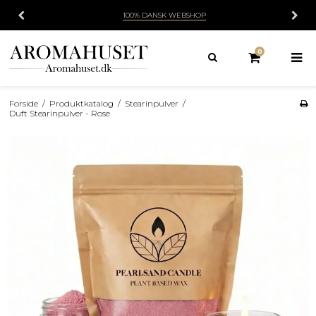
100% DANSK WEBSHOP
0
Forside
/
Produktkatalog
/
Stearinpulver
/
Duft Stearinpulver - Rose