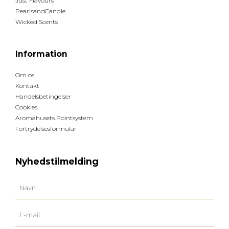
Just Flavours
PearlsandCandle
Wicked Scents
Information
Om os
Kontakt
Handelsbetingelser
Cookies
Aromahusets Pointsystem
Fortrydelsesformular
Nyhedstilmelding