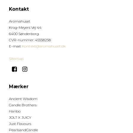
Kontakt
Aromahuset
Krog-Meyers Vej 44
6400 Sønderborg
CVR-nummer
:
45558258
E-mail
:
Kontakt@aromahuset.dk
Sitemap
Mærker
Ancient Wisdom
Candle Brothers
Haribo
JOLT X JUICY
Just Flavours
PearlsandCandle