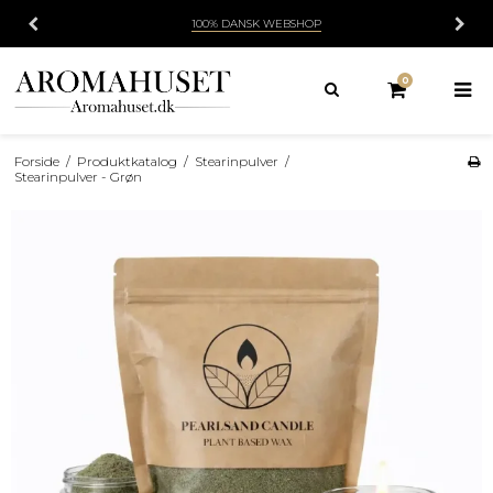
100% DANSK WEBSHOP
0
Forside
/
Produktkatalog
/
Stearinpulver
/
Stearinpulver - Grøn