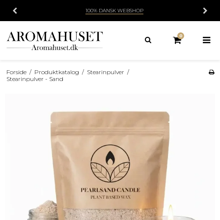
100% DANSK WEBSHOP
0
Forside
/
Produktkatalog
/
Stearinpulver
/
Stearinpulver - Sand