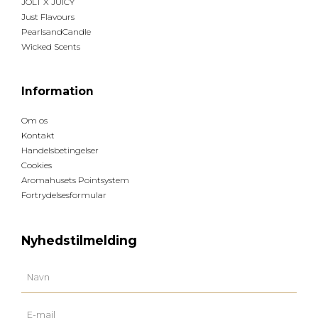
JOLT X JUICY
Just Flavours
PearlsandCandle
Wicked Scents
Information
Om os
Kontakt
Handelsbetingelser
Cookies
Aromahusets Pointsystem
Fortrydelsesformular
Nyhedstilmelding