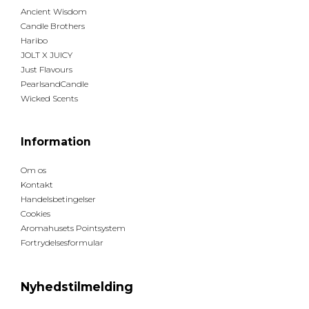
Ancient Wisdom
Candle Brothers
Haribo
JOLT X JUICY
Just Flavours
PearlsandCandle
Wicked Scents
Information
Om os
Kontakt
Handelsbetingelser
Cookies
Aromahusets Pointsystem
Fortrydelsesformular
Nyhedstilmelding