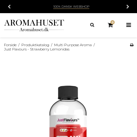
100% DANSK WEBSHOP
0
Forside
/
Produktkatalog
/
Multi Purpose Aroma
/
Just Flavours - Strawberry Lemonidas