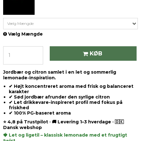
Vælg Mængde
Vælg Mængde
KØB
Jordbær og citron samlet i en let og sommerlig
lemonade-inspiration.
✔ Højt koncentreret aroma med frisk og balanceret
karakter
✔ Sød jordbær afrunder den syrlige citron
✔ Let drikkevare-inspireret profil med fokus på
friskhed
✔ 100% PG-baseret aroma
⭐ 4,8 på Trustpilot · 🚚 Levering 1–3 hverdage · 🇩🇰
Dansk webshop
🍓 Let og ligetil – klassisk lemonade med et frugtigt
twist