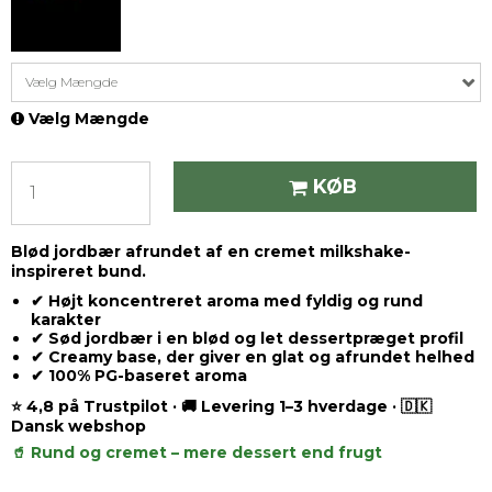
Vælg Mængde
Vælg Mængde
KØB
Blød jordbær afrundet af en cremet milkshake-
inspireret bund.
✔ Højt koncentreret aroma med fyldig og rund
karakter
✔ Sød jordbær i en blød og let dessertpræget profil
✔ Creamy base, der giver en glat og afrundet helhed
✔ 100% PG-baseret aroma
⭐ 4,8 på Trustpilot · 🚚 Levering 1–3 hverdage · 🇩🇰
Dansk webshop
🥤 Rund og cremet – mere dessert end frugt