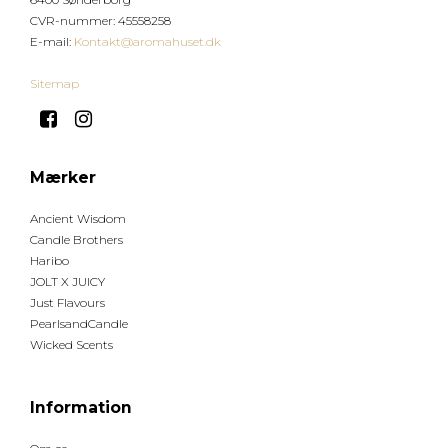
CVR-nummer
:
45558258
E-mail
:
Kontakt@aromahuset.dk
Sitemap
Mærker
Ancient Wisdom
Candle Brothers
Haribo
JOLT X JUICY
Just Flavours
PearlsandCandle
Wicked Scents
Information