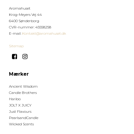
Aromahuset
Krog-Meyers Vej 44
6400 Sønderborg
CVR-nummer
:
45558258
E-mail
:
Kontakt@aromahuset.dk
Sitemap
Mærker
Ancient Wisdom
Candle Brothers
Haribo
JOLT X JUICY
Just Flavours
PearlsandCandle
Wicked Scents