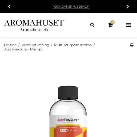
100% DANSK WEBSHOP
0
Forside
/
Produktkatalog
/
Multi Purpose Aroma
/
Just Flavours - Mango