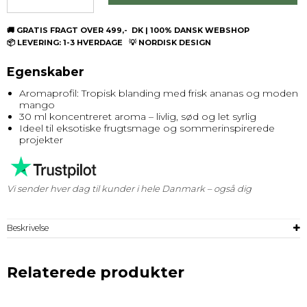
🚚 GRATIS FRAGT OVER 499,- DK | 100% DANSK WEBSHOP
📦 LEVERING: 1-3 HVERDAGE 💡 NORDISK DESIGN
Egenskaber
Aromaprofil: Tropisk blanding med frisk ananas og moden
mango
30 ml koncentreret aroma – livlig, sød og let syrlig
Ideel til eksotiske frugtsmage og sommerinspirerede
projekter
Vi sender hver dag til kunder i hele Danmark – også dig
Beskrivelse
Relaterede produkter