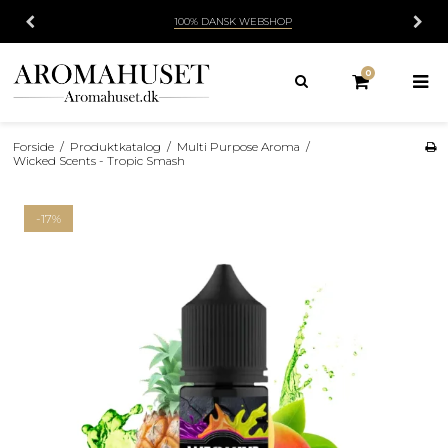
100% DANSK WEBSHOP
0
Forside
/
Produktkatalog
/
Multi Purpose Aroma
/
Wicked Scents - Tropic Smash
-17%