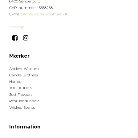
6400 Sønderborg
CVR-nummer
:
45558258
E-mail
:
Kontakt@aromahuset.dk
Sitemap
Mærker
Ancient Wisdom
Candle Brothers
Haribo
JOLT X JUICY
Just Flavours
PearlsandCandle
Wicked Scents
Information