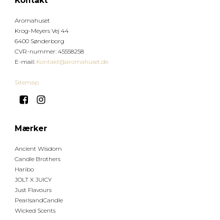
Kontakt
Aromahuset
Krog-Meyers Vej 44
6400 Sønderborg
CVR-nummer
:
45558258
E-mail
:
Kontakt@aromahuset.dk
Sitemap
Mærker
Ancient Wisdom
Candle Brothers
Haribo
JOLT X JUICY
Just Flavours
PearlsandCandle
Wicked Scents