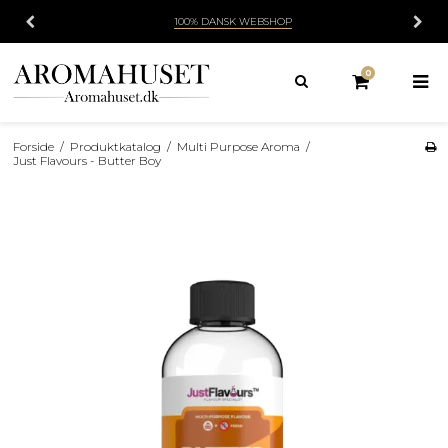
100% DANSK WEBSHOP
0
Forside
/
Produktkatalog
/
Multi Purpose Aroma
/
Just Flavours - Butter Boy