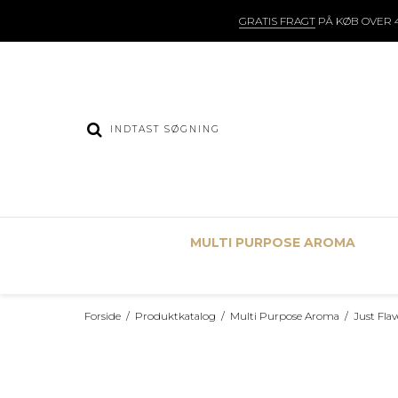
GRATIS FRAGT
PÅ KØB OVER 4
MULTI PURPOSE AROMA
Forside
/
Produktkatalog
/
Multi Purpose Aroma
/
Just Fla