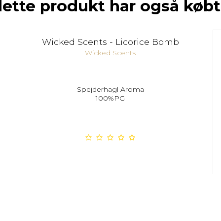
dette produkt har også købt
Wicked Scents - Licorice Bomb
Wicked Scents
Spejderhagl Aroma
100%PG