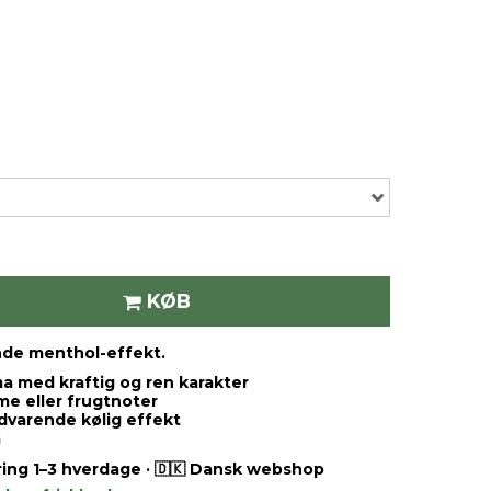
KØB
nde menthol-effekt.
a med kraftig og ren karakter
e eller frugtnoter
dvarende kølig effekt
a
ering 1–3 hverdage · 🇩🇰 Dansk webshop