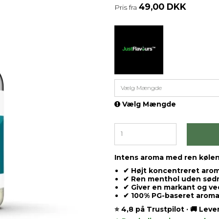
49,00 DKK
Pris fra
Vælg Mængde
Vælg Mængde
Intens aroma med ren køle
✔ Højt koncentreret arom
✔ Ren menthol uden sødm
✔ Giver en markant og ve
✔ 100% PG-baseret arom
⭐ 4,8 på Trustpilot · 🚚 Lev