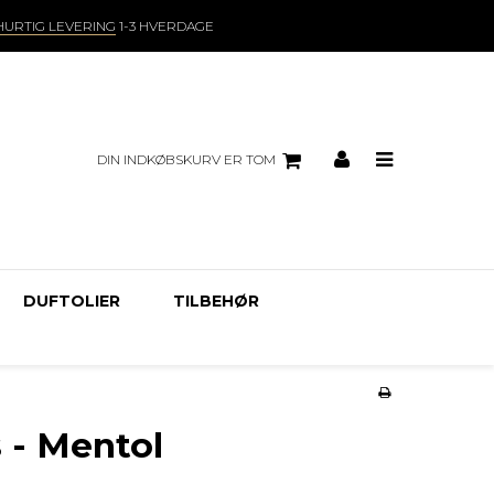
HURTIG LEVERING
1-3 HVERDAGE
DIN INDKØBSKURV ER TOM
DUFTOLIER
TILBEHØR
 - Mentol