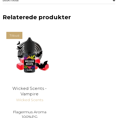
Beskrivelse
Relaterede produkter
Tilbud
Wicked Scents -
Vampire
Wicked Scents
Flagermus Aroma
100%PG