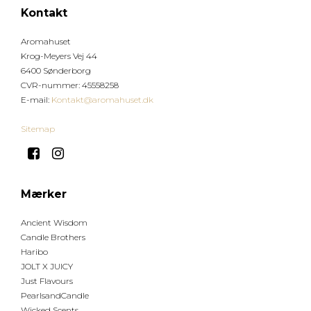
Kontakt
Aromahuset
Krog-Meyers Vej 44
6400 Sønderborg
CVR-nummer
:
45558258
E-mail
:
Kontakt@aromahuset.dk
Sitemap
Mærker
Ancient Wisdom
Candle Brothers
Haribo
JOLT X JUICY
Just Flavours
PearlsandCandle
Wicked Scents