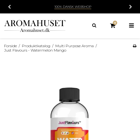
100% DANSK WEBSHOP
0
Forside
/
Produktkatalog
/
Multi Purpose Aroma
/
Just Flavours - Watermelon Mango