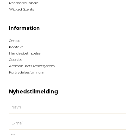
PearlsandCandle
Wicked Scents
Information
Om os
Kontakt
Handelsbetingelser
Cookies
Aromahusets Pointsystem
Fortrydelsesformular
Nyhedstilmelding