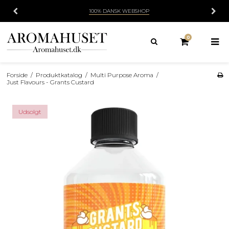
100% DANSK WEBSHOP
0
Forside
/
Produktkatalog
/
Multi Purpose Aroma
/
Just Flavours - Grants Custard
Udsolgt