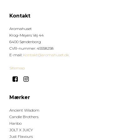
Kontakt
Aromahuset
Krog-Meyers Vej 44
6400 Sønderborg
CVR-nummer
:
45558258
E-mail
:
Kontakt@aromahuset.dk
Sitemap
Mærker
Ancient Wisdom
Candle Brothers
Haribo
JOLT X JUICY
Just Flavours