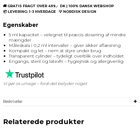
🚚 GRATIS FRAGT OVER 499,- DK | 100% DANSK WEBSHOP
📦 LEVERING: 1-3 HVERDAGE 💡 NORDISK DESIGN
Egenskaber
5 ml kapacitet – velegnet til præcis dosering af mindre
mængder
Måleskala i 0,2 ml intervaller – giver sikker aflæsning
Kompakt og let – nem at styre under brug
Transparent cylinder – tydeligt overblik over indholdet
Engangs, steril og latexfri – hygiejnisk og allergivenlig
Vi gør os umage – fordi det betyder noget
Beskrivelse
Relaterede produkter