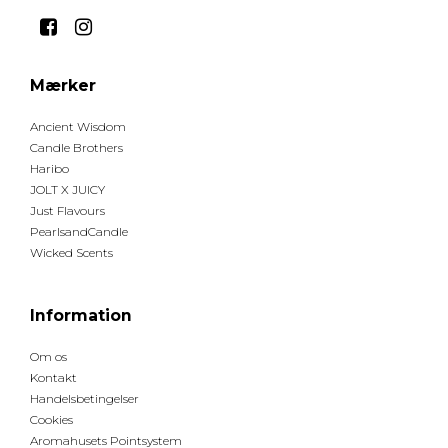
Mærker
Ancient Wisdom
Candle Brothers
Haribo
JOLT X JUICY
Just Flavours
PearlsandCandle
Wicked Scents
Information
Om os
Kontakt
Handelsbetingelser
Cookies
Aromahusets Pointsystem