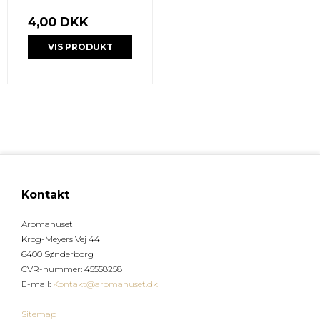
4,00 DKK
VIS PRODUKT
Kontakt
Aromahuset
Krog-Meyers Vej 44
6400 Sønderborg
CVR-nummer
:
45558258
E-mail
:
Kontakt@aromahuset.dk
Sitemap