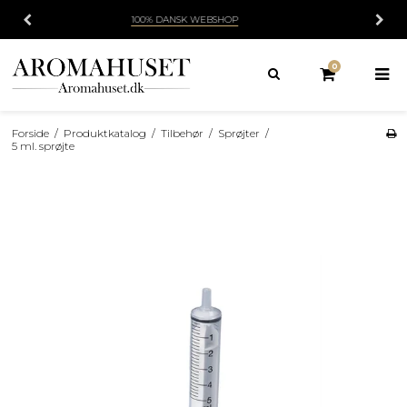
HURTIG LEVERING
1-3 HVERDAGE
0
Forside
/
Produktkatalog
/
Tilbehør
/
Sprøjter
/
5 ml. sprøjte