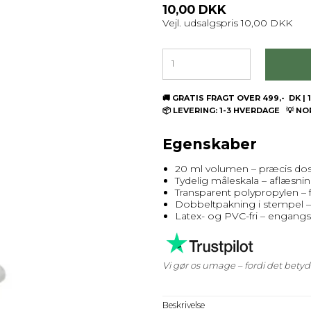
10,00 DKK
Vejl. udsalgspris 10,00 DKK
🚚 GRATIS FRAGT OVER 499,- DK 
📦 LEVERING: 1-3 HVERDAGE 💡 N
Egenskaber
20 ml volumen – præcis dos
Tydelig måleskala – aflæsning 
Transparent polypropylen – f
Dobbeltpakning i stempel – 
Latex- og PVC-fri – engangs,
Vi gør os umage – fordi det bety
Beskrivelse