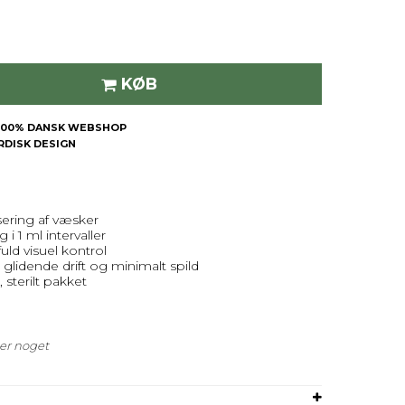
KØB
| 100% DANSK WEBSHOP
ORDISK DESIGN
ering af væsker
i 1 ml intervaller
uld visuel kontrol
glidende drift og minimalt spild
 sterilt pakket
der noget