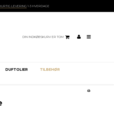
HURTIG LEVERING
1-3 HVERDAGE
DIN INDKØBSKURV ER TOM
DUFTOLIER
TILBEHØR
e