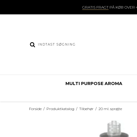
GRATIS FRAGT
PÅ KØB OVER 4
MULTI PURPOSE AROMA
Forside
/
Produktkatalog
/
Tilbehør
/
20 ml. sprøjte