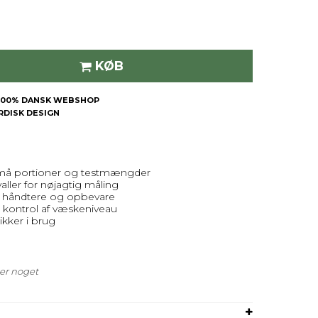
KØB
| 100% DANSK WEBSHOP
ORDISK DESIGN
l små portioner og testmængder
valler for nøjagtig måling
t håndtere og opbevare
uel kontrol af væskeniveau
sikker i brug
der noget