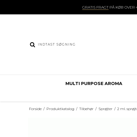
GRATIS FRAGT
PÅ KØB OVER 4
MULTI PURPOSE AROMA
Forside
/
Produktkatalog
/
Tilbehør
/
Sprøjter
/
2 ml. sprøj