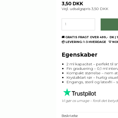
3,50 DKK
Vejl. udsalgspris 3,50 DKK
🚚 GRATIS FRAGT OVER 499,- DK 
📦 LEVERING: 1-3 HVERDAGE 💡 N
Egenskaber
2 ml kapacitet – perfekt ti
Fin graduering – 0,1 ml inter
Kompakt størrelse – nem a
Krystalklart rør – hurtig vis
Engangs, steril og latexfri – 
Vi gør os umage – fordi det bety
Beskrivelse