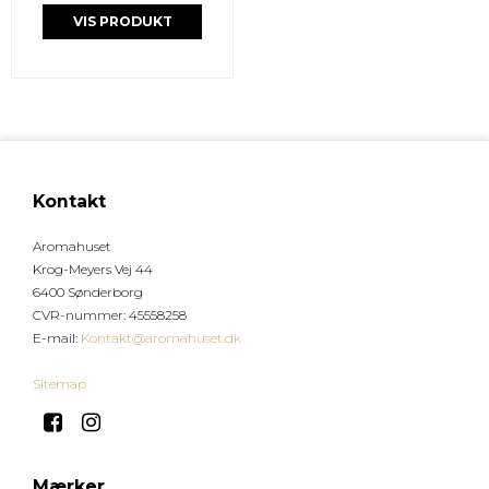
VIS PRODUKT
Kontakt
Aromahuset
Krog-Meyers Vej 44
6400 Sønderborg
CVR-nummer
:
45558258
E-mail
:
Kontakt@aromahuset.dk
Sitemap
Mærker