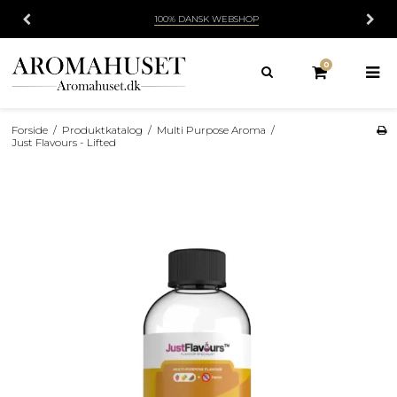
100% DANSK WEBSHOP
0
Forside
/
Produktkatalog
/
Multi Purpose Aroma
/
Just Flavours - Lifted