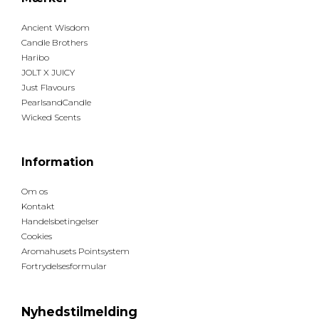
Ancient Wisdom
Candle Brothers
Haribo
JOLT X JUICY
Just Flavours
PearlsandCandle
Wicked Scents
Information
Om os
Kontakt
Handelsbetingelser
Cookies
Aromahusets Pointsystem
Fortrydelsesformular
Nyhedstilmelding