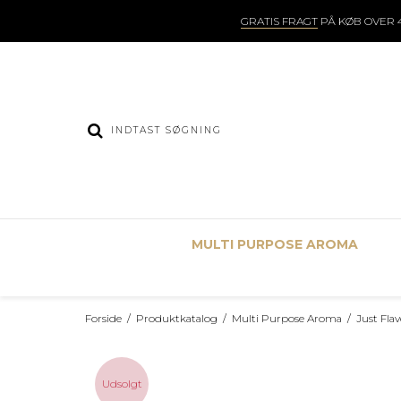
GRATIS FRAGT
PÅ KØB OVER 4
MULTI PURPOSE AROMA
Forside
/
Produktkatalog
/
Multi Purpose Aroma
/
Just Fla
Udsolgt