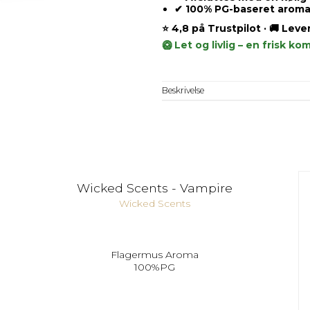
✔ 100% PG-baseret arom
⭐ 4,8 på Trustpilot · 🚚 Lev
🥝 Let og livlig – en frisk k
Beskrivelse
Wicked Scents - Vampire
Wicked Scents
Flagermus Aroma
100%PG