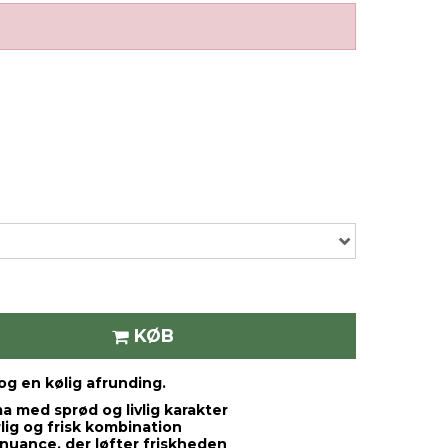
KØB
og en kølig afrunding.
a med sprød og livlig karakter
rlig og frisk kombination
nuance, der løfter friskheden