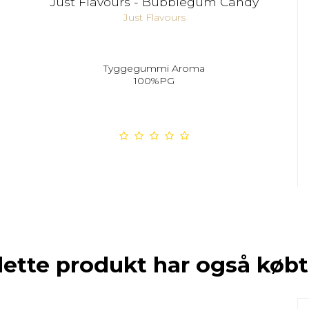
Just Flavours - Bubblegum Candy
Just Flavours
Tyggegummi Aroma
100%PG
dette produkt har også købt