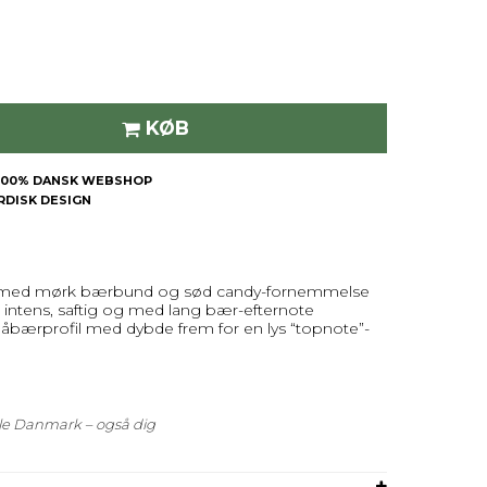
KØB
| 100% DANSK WEBSHOP
ORDISK DESIGN
ær med mørk bærbund og sød candy-fornemmelse
intens, saftig og med lang bær-efternote
 blåbærprofil med dybde frem for en lys “topnote”-
hele Danmark – også dig