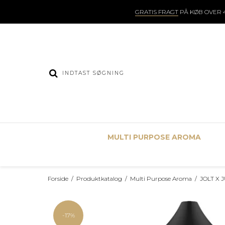
GRATIS FRAGT
PÅ KØB OVER 4
MULTI PURPOSE AROMA
Forside
/
Produktkatalog
/
Multi Purpose Aroma
/
JOLT X J
-17%