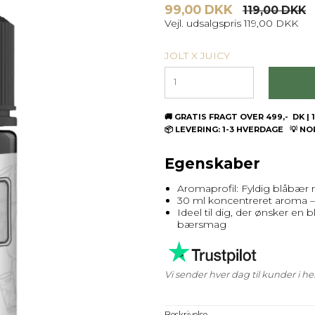
99,00 DKK
119,00 DKK
Vejl. udsalgspris 119,00 DKK
JOLT X JUICY
🚚 GRATIS FRAGT OVER 499,- DK 
📦 LEVERING: 1-3 HVERDAGE 💡 N
Egenskaber
Aromaprofil: Fyldig blåb
30 ml koncentreret aroma – 
Ideel til dig, der ønsker en
bærsmag
Vi sender hver dag til kunder i 
Beskrivelse