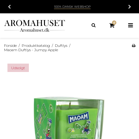
100% DANSK WEBSHOP
0
Forside
/
Produktkatalog
/
Duftlys
/
Maoam Duftlys - Jumpy Apple
Udsolgt