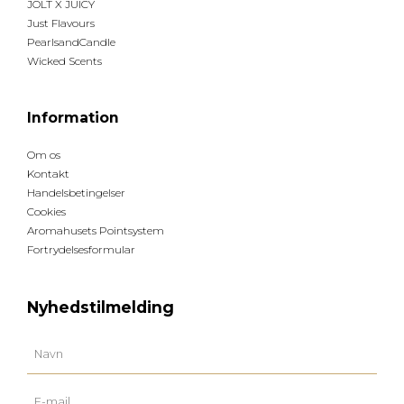
JOLT X JUICY
Just Flavours
PearlsandCandle
Wicked Scents
Information
Om os
Kontakt
Handelsbetingelser
Cookies
Aromahusets Pointsystem
Fortrydelsesformular
Nyhedstilmelding