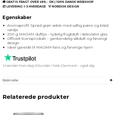
🚚 GRATIS FRAGT OVER 499,- DK | 100% DANSK WEBSHOP
📦 LEVERING: 1-3 HVERDAGE 💡 NORDISK DESIGN
Egenskaber
Aromaprofil: Sprød grøn æble med saftig pære og blød
vanilje
200 g MAOAM duftlys – tydelig frugtduft i dekorativt glas
Officielt licensprodukt – genkendelig slikduft og farverigt
design
Ideel gaveidé til MAOAM-fans og farverige hjem
Vi sender hver dag til kunder i hele Danmark – også dig
Beskrivelse
Relaterede produkter