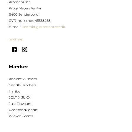
Aromahuset
Krog-Meyers Vej 44
6400 Sønderborg
CVR-nummer
:
45558258
E-mail
:
Kontakt@aromahuset.dk
Sitemap
Mærker
Ancient Wisdom
Candle Brothers
Haribo
JOLT X JUICY
Just Flavours
PearlsandCandle
Wicked Scents