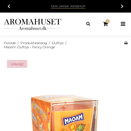
100% DANSK WEBSHOP
0
Forside
/
Produktkatalog
/
Duftlys
/
Maoam Duftlys - Fancy Orange
Udsolgt