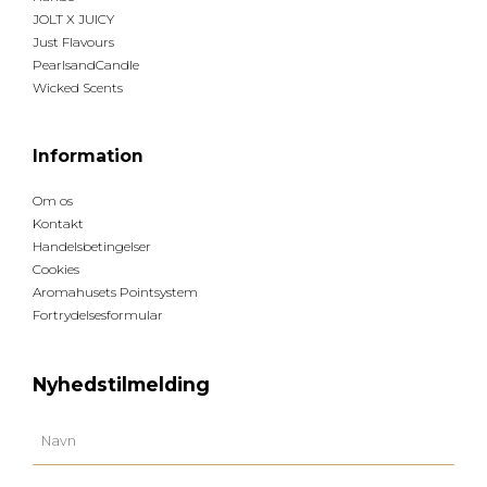
JOLT X JUICY
Just Flavours
PearlsandCandle
Wicked Scents
Information
Om os
Kontakt
Handelsbetingelser
Cookies
Aromahusets Pointsystem
Fortrydelsesformular
Nyhedstilmelding