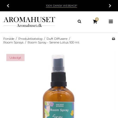
100% DANSK WEBSHOP
0
Forside
/
Produktkatalog
/
Duft Diffusere
/
Room Sprays
/
Room Spray - Serene Lotus 100 ml.
Udsolgt