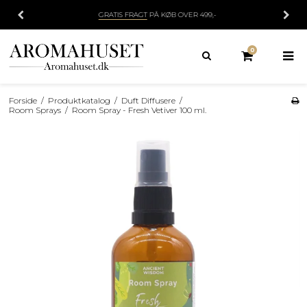
GRATIS FRAGT
PÅ KØB OVER 499,-
0
Forside
/
Produktkatalog
/
Duft Diffusere
/
Room Sprays
/
Room Spray - Fresh Vetiver 100 ml.