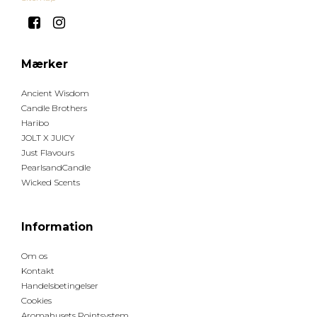
Mærker
Ancient Wisdom
Candle Brothers
Haribo
JOLT X JUICY
Just Flavours
PearlsandCandle
Wicked Scents
Information
Om os
Kontakt
Handelsbetingelser
Cookies
Aromahusets Pointsystem