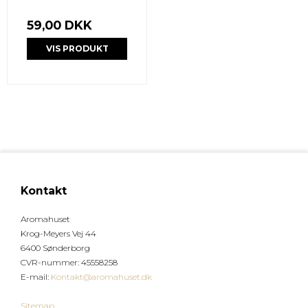
59,00 DKK
VIS PRODUKT
Kontakt
Aromahuset
Krog-Meyers Vej 44
6400 Sønderborg
CVR-nummer
:
45558258
E-mail
:
Kontakt@aromahuset.dk
Sitemap