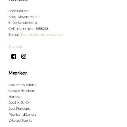
Aromahuset
Krog-Meyers Vej 44
6400 Sønderborg
CVR-nummer
:
45558258
E-mail
:
Kontakt@aromahuset.dk
Sitemap
Mærker
Ancient Wisdom
Candle Brothers
Haribo
JOLT X JUICY
Just Flavours
PearlsandCandle
Wicked Scents