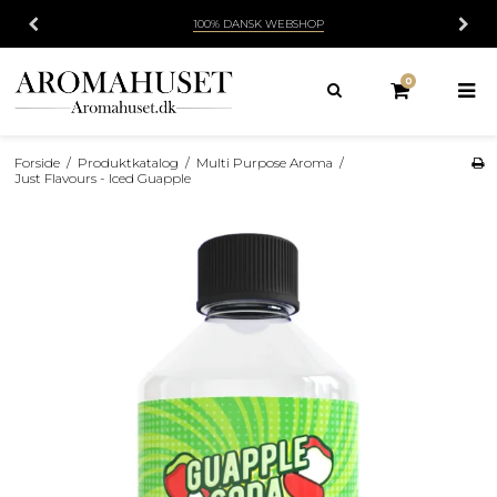
100% DANSK WEBSHOP
0
Forside
/
Produktkatalog
/
Multi Purpose Aroma
/
Just Flavours - Iced Guapple