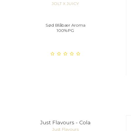
JOLT X JUICY
Sød Blåbær Aroma
100%PG
Just Flavours - Cola
Just Flavours