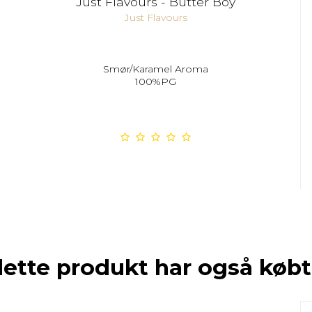
Just Flavours - Butter Boy
Just Flavours
Smør/Karamel Aroma
100%PG
dette produkt har også købt