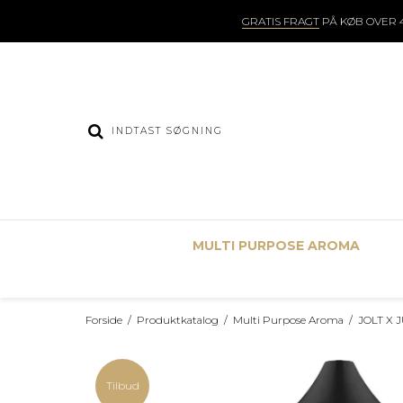
GRATIS FRAGT
PÅ KØB OVER 4
MULTI PURPOSE AROMA
Forside
/
Produktkatalog
/
Multi Purpose Aroma
/
JOLT X J
Tilbud