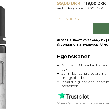
99,00 DKK
119,00 DKK
Vejl. udsalgspris 119,00 DKK
JOLT X JUICY
🚚 GRATIS FRAGT OVER 499,- DK 
📦 LEVERING: 1-3 HVERDAGE 💡 N
Egenskaber
Aromaprofil: Markant energi
tryk
30 ml koncentreret aroma – s
smagsbilledet
Ideel til dig, der ønsker en 
opskriften
Vi sender hver dag til kunder i 