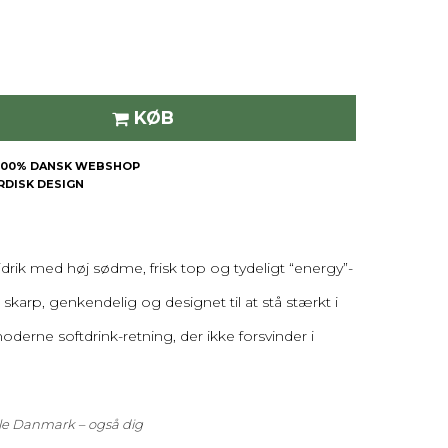
KØB
| 100% DANSK WEBSHOP
ORDISK DESIGN
drik med høj sødme, frisk top og tydeligt “energy”-
karp, genkendelig og designet til at stå stærkt i
moderne softdrink-retning, der ikke forsvinder i
hele Danmark – også dig