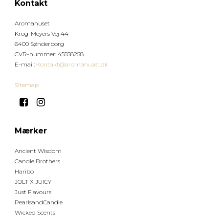
Kontakt
Aromahuset
Krog-Meyers Vej 44
6400 Sønderborg
CVR-nummer
:
45558258
E-mail
:
Kontakt@aromahuset.dk
Sitemap
Mærker
Ancient Wisdom
Candle Brothers
Haribo
JOLT X JUICY
Just Flavours
PearlsandCandle
Wicked Scents