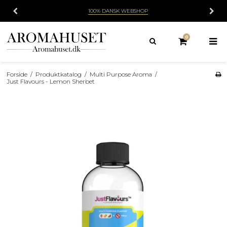
100% DANSK WEBSHOP
0
Forside
/
Produktkatalog
/
Multi Purpose Aroma
/
Just Flavours - Lemon Sherbet