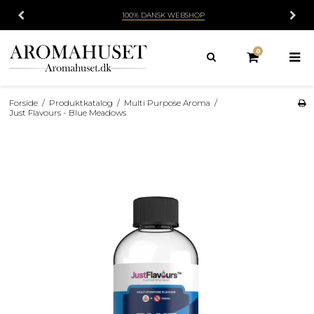
100% DANSK WEBSHOP
0
Forside
/
Produktkatalog
/
Multi Purpose Aroma
/
Just Flavours - Blue Meadows