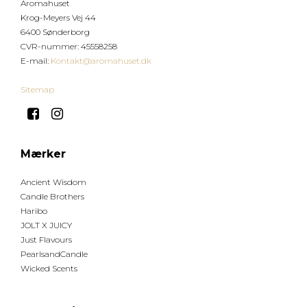
Aromahuset
Krog-Meyers Vej 44
6400 Sønderborg
CVR-nummer
:
45558258
E-mail
:
Kontakt@aromahuset.dk
Sitemap
Mærker
Ancient Wisdom
Candle Brothers
Haribo
JOLT X JUICY
Just Flavours
PearlsandCandle
Wicked Scents