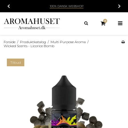
100% DANSK WEBSHOP
0
Forside
/
Produktkatalog
/
Multi Purpose Aroma
/
Wicked Scents - Licorice Bomb
Tilbud