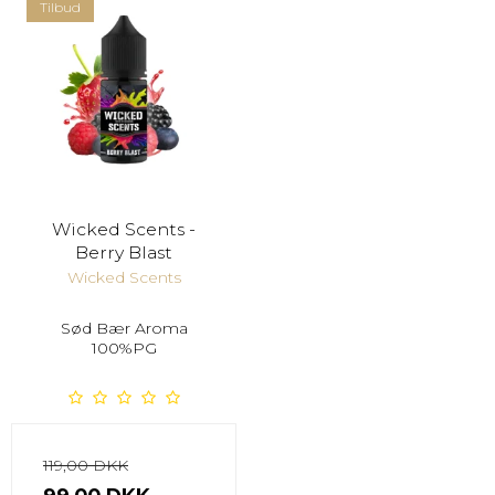
Tilbud
Wicked Scents -
Berry Blast
Wicked Scents
Sød Bær Aroma
100%PG
119,00 DKK