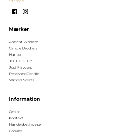
Sitemap
Mærker
Ancient Wisdom
Candle Brothers
Haribo
JOLT X JUICY
Just Flavours
PearlsandCandle
Wicked Scents
Information
Om os
Kontakt
Handelsbetingelser
Cookies