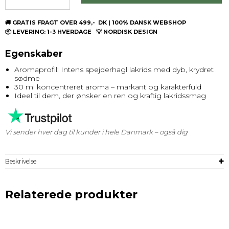
🚚 GRATIS FRAGT OVER 499,- DK | 100% DANSK WEBSHOP
📦 LEVERING: 1-3 HVERDAGE 💡 NORDISK DESIGN
Egenskaber
Aromaprofil: Intens spejderhagl lakrids med dyb, krydret
sødme
30 ml koncentreret aroma – markant og karakterfuld
Ideel til dem, der ønsker en ren og kraftig lakridssmag
Vi sender hver dag til kunder i hele Danmark – også dig
Beskrivelse
Relaterede produkter