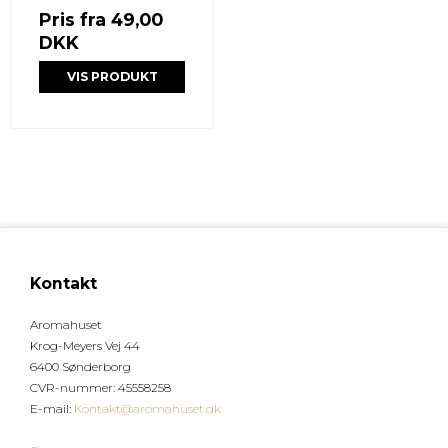
Pris fra
49,00
DKK
VIS PRODUKT
Kontakt
Aromahuset
Krog-Meyers Vej 44
6400 Sønderborg
CVR-nummer
:
45558258
E-mail
:
Kontakt@aromahuset.dk