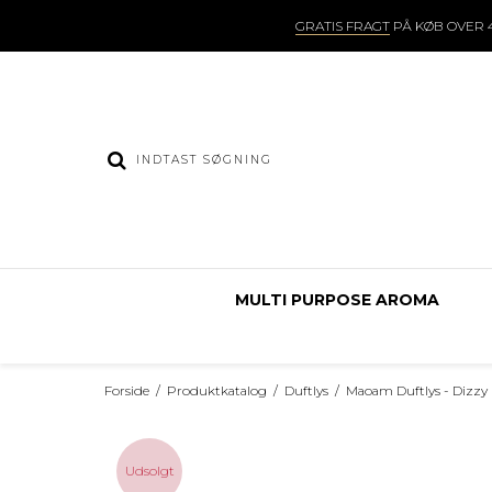
GRATIS FRAGT
PÅ KØB OVER 4
MULTI PURPOSE AROMA
Forside
/
Produktkatalog
/
Duftlys
/
Maoam Duftlys - Dizz
Udsolgt