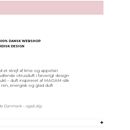
| 100% DANSK WEBSHOP
ORDISK DESIGN
 et strejf af lime og appelsin
ende citrusduft i farverigt design
kt – duft inspireret af MAOAM-slik
n ren, energisk og glad duft
hele Danmark – også dig