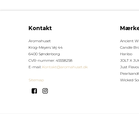
Kontakt
Mærke
Aromahuset
Ancient 
Krog-Meyers Vej 44
Candle Br
6400 Sønderborg
Haribo
CVR-nummer
:
45558258
JOLT X JU
E-mail
:
Kontakt@aromahuset.dk
Just Flavo
Pearlsand
Sitemap
Wicked Sc