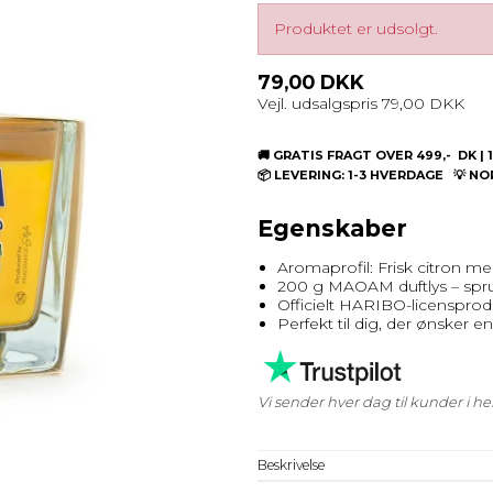
Produktet er udsolgt.
79,00 DKK
Vejl. udsalgspris 79,00 DKK
🚚 GRATIS FRAGT OVER 499,- DK 
📦 LEVERING: 1-3 HVERDAGE 💡 N
Egenskaber
Aromaprofil: Frisk citron med
200 g MAOAM duftlys – sprudl
Officielt HARIBO-licensprodu
Perfekt til dig, der ønsker e
Vi sender hver dag til kunder i 
Beskrivelse