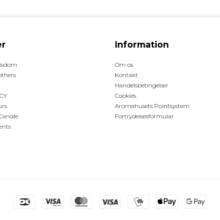
r
Information
Wisdom
Om os
others
Kontakt
Handelsbetingelser
ICY
Cookies
urs
Aromahusets Pointsystem
Candle
Fortrydelsesformular
ents